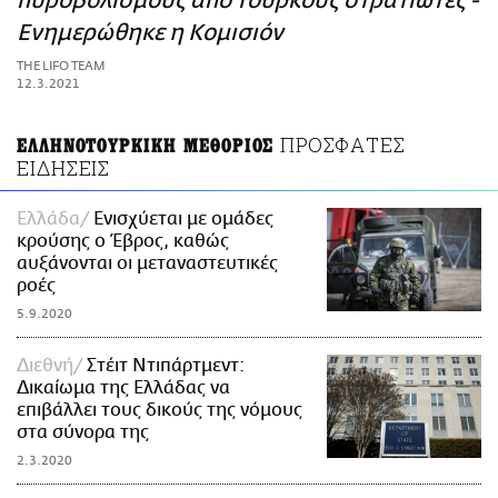
πυροβολισμούς από Τούρκους στρατιώτες -
ΑΜΠΑ
Ενημερώθηκε η Κομισιόν
PRINT
THE LIFO TEAM
12.3.2021
ΠΡΟΣΦΑΤΕΣ
ΕΛΛΗΝΟΤΟΥΡΚΙΚΗ ΜΕΘΟΡΙΟΣ
ΕΙΔΗΣΕΙΣ
Ελλάδα
Ενισχύεται με ομάδες
κρούσης ο Έβρος, καθώς
αυξάνονται οι μεταναστευτικές
ροές
5.9.2020
Διεθνή
Στέιτ Ντιπάρτμεντ:
Δικαίωμα της Ελλάδας να
επιβάλλει τους δικούς της νόμους
στα σύνορα της
2.3.2020