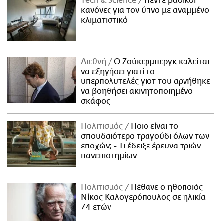
Τech & Science
Πέντε βασικοί
κανόνες για τον ύπνο με αναμμένο
κλιματιστικό
Διεθνή
Ο Ζούκερμπεργκ καλείται
να εξηγήσει γιατί το
υπερπολυτελές γιοτ του αρνήθηκε
να βοηθήσει ακινητοποιημένο
σκάφος
Πολιτισμός
Ποιο είναι το
σπουδαιότερο τραγούδι όλων των
εποχών; - Τι έδειξε έρευνα τριών
πανεπιστημίων
Πολιτισμός
Πέθανε ο ηθοποιός
Νίκος Καλογερόπουλος σε ηλικία
74 ετών