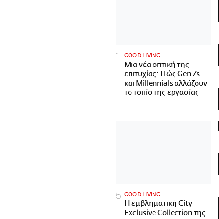
GOOD LIVING
Μια νέα οπτική της
επιτυχίας: Πώς Gen Zs
και Millennials αλλάζουν
το τοπίο της εργασίας
GOOD LIVING
Η εμβληματική City
Exclusive Collection της