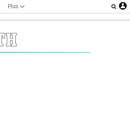
Plus
Θέματα
Συνεντεύξεις
Videos
ΤΗ
τα
Αφιερώματα
Ζώδια
Εξομολογήσεις
Blogs
η
Οι Αθηναίοι
Απώλειες
Lgbtqi+
Επιλογές