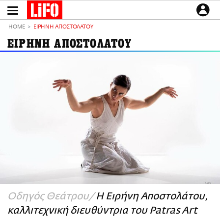
Παράκαμψη
προς
το
ΕΙΔΗΣΕΙΣ
κυρίως
HOME
ΕΙΡΗΝΗ ΑΠΟΣΤΟΛΑΤΟΥ
περιεχόμενο
CULTURE
ΕΙΡΗΝΗ ΑΠΟΣΤΟΛΑΤΟΥ
ΑΠΟΨΕΙΣ
ΤΡΟΠΟΣ ΖΩΗΣ
PODCASTS
Plus
LIFO SHOP
NEWSLETTER
ΜΙΚΡΟΠΡΑΓΜΑΤΑ
THE GOOD LIFO
LIFOLAND
Οδηγός Θεάτρου
Η Ειρήνη Αποστολάτου,
CITY GUIDE
καλλιτεχνική διευθύντρια του Patras Art