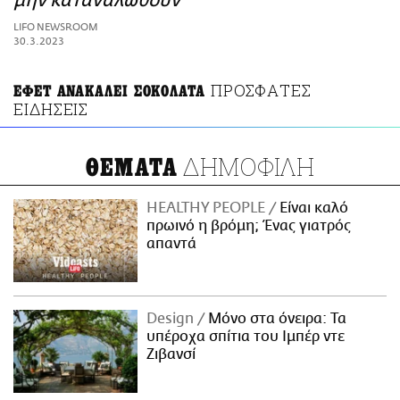
μην καταναλωθούν
ΑΜΠΑ
LIFO NEWSROOM
PRINT
30.3.2023
ΠΡΟΣΦΑΤΕΣ
ΕΦΕΤ ΑΝΑΚΑΛΕΙ ΣΟΚΟΛΑΤΑ
ΕΙΔΗΣΕΙΣ
ΔΗΜΟΦΙΛΗ
ΘΕΜΑΤΑ
HEALTHY PEOPLE
Είναι καλό
πρωινό η βρόμη; Ένας γιατρός
απαντά
Design
Μόνο στα όνειρα: Τα
υπέροχα σπίτια του Ιμπέρ ντε
Ζιβανσί