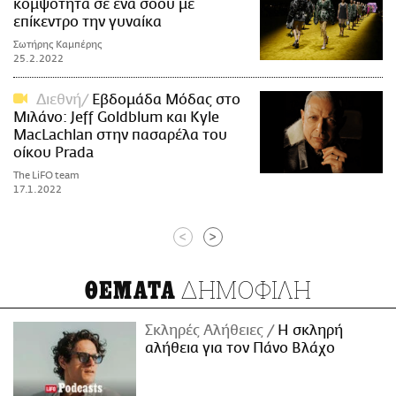
κομψότητα σε ένα σόου με
επίκεντρο την γυναίκα
Σωτήρης Καμπέρης
25.2.2022
Διεθνή
Εβδομάδα Μόδας στο
Μιλάνο: Jeff Goldblum και Kyle
MacLachlan στην πασαρέλα του
οίκου Prada
The LiFO team
17.1.2022
<
>
ΔΗΜΟΦΙΛΗ
ΘΕΜΑΤΑ
Σκληρές Αλήθειες
H σκληρή
αλήθεια για τον Πάνο Βλάχο