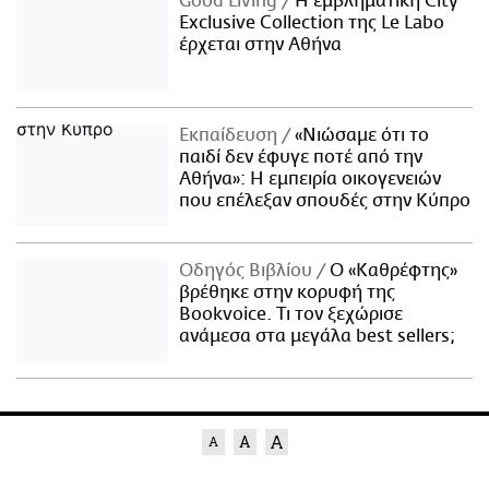
Good Living
Η εμβληματική City
Exclusive Collection της Le Labo
έρχεται στην Αθήνα
Εκπαίδευση
«Νιώσαμε ότι το
παιδί δεν έφυγε ποτέ από την
Αθήνα»: Η εμπειρία οικογενειών
που επέλεξαν σπουδές στην Κύπρο
Οδηγός Βιβλίου
Ο «Καθρέφτης»
βρέθηκε στην κορυφή της
Bookvoice. Τι τον ξεχώρισε
ανάμεσα στα μεγάλα best sellers;