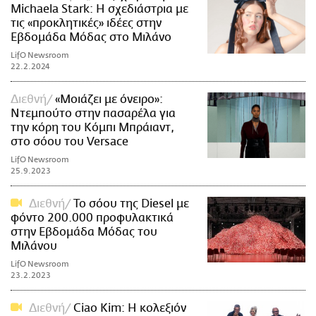
Michaela Stark: Η σχεδιάστρια με
τις «προκλητικές» ιδέες στην
Εβδομάδα Μόδας στο Μιλάνο
LifO Newsroom
22.2.2024
Διεθνή
«Μοιάζει με όνειρο»:
Ντεμπούτο στην πασαρέλα για
την κόρη του Κόμπι Μπράιαντ,
στο σόου του Versace
LifO Newsroom
25.9.2023
Διεθνή
Το σόου της Diesel με
φόντο 200.000 προφυλακτικά
στην Εβδομάδα Μόδας του
Μιλάνου
LifO Newsroom
23.2.2023
Διεθνή
Ciao Kim: Η κολεξιόν