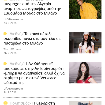
πυγμάχος από την Αλγερία
ανάρτησε φωτογραφίες από την
Εβδομάδα Μόδας στο Μιλάνο
LifO Newsroom
23.9.2024
Διεθνή
Το κοινό πέταξε
σκουπίδια πάνω στα μοντέλα σε
πασαρέλα στο Μιλάνο
The LiFO team
26.2.2024
Διεθνή
Η Αν Χάθαγουεϊ
αποκάλυψε στην Αν Γουίντουρ ότι
«μπορεί να αναπνεύσει αλλά όχι να
στρίψει» με το στενό Verscace
φόρεμά της
LifO Newsroom
24.2.2024
Πολιτισμός
Η ξεχωριστή