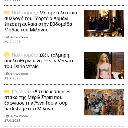
Πολιτισμός
Με την τελευταία
συλλογή του Τζόρτζιο Αρμάνι
έπεσε η αυλαία στην Εβδομάδα
Μόδας του Μιλάνου
LifO Newsroom
29.9.2025
Πολιτισμός
Σέξι, τολμηρή,
απελευθερωμένη: H νέα Versace
του Dario Vitale
LifO Newsroom
28.9.2025
It's Viral
«Αστειεύεσαι;»: Η
ατάκα της Μέριλ Στριπ που
ξάφνιασε την Άννα Γουίντουρ
backstage στο Μιλάνο
LifO Newsroom
27.9.2025