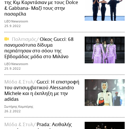
της Κιμ Καρντάσιαν με τους Dolce
& Gabbana- Μαζί τους στην
πασαρέλα
LifO Newsroom
25.9.2022
Πολιτισμός
Οίκος Gucci: 68
πανομοιότυπα δίδυμα
περπάτησαν στο σόου της
Εβδομάδας μόδα στο Μιλάνο
LifO Newsroom
25.9.2022
Μόδα & Στυλ
Gucci: Η επιστροφή
του αντισυμβατικού Alessandro
Michele και η έκπληξη με την
adidas
Σωτήρης Καμπέρης
26.2.2022
Μόδα & Στυλ
Prada: Αειθαλής