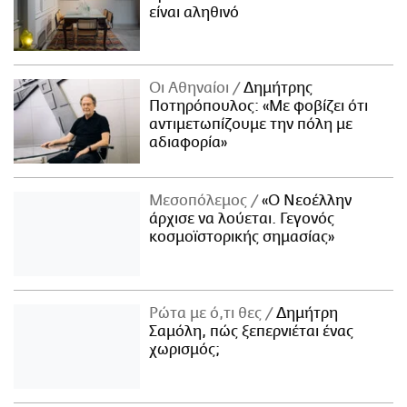
είναι αληθινό
Οι Αθηναίοι
Δημήτρης
Ποτηρόπουλος: «Με φοβίζει ότι
αντιμετωπίζουμε την πόλη με
αδιαφορία»
Μεσοπόλεμος
«Ο Νεοέλλην
άρχισε να λούεται. Γεγονός
κοσμοϊστορικής σημασίας»
Ρώτα με ό,τι θες
Δημήτρη
Σαμόλη, πώς ξεπερνιέται ένας
χωρισμός;