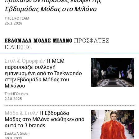
προκαλεί αντιδράσεις ενόψει της
ΑΜΠΑ
Εβδομάδας Μόδας στο Μιλάνο
PRINT
THE LIFO TEAM
25.2.2026
ΠΡΟΣΦΑΤΕΣ
ΕΒΔΟΜΑΔΑ ΜΟΔΑΣ ΜΙΛΑΝΟ
ΕΙΔΗΣΕΙΣ
Στυλ & Ομορφιά
Η MCM
παρουσιάζει συλλογή
εμπνευσμένη από το Taekwondo
στην Εβδομάδα Μόδας του
Μιλάνου
The LiFO team
2.10.2025
Μόδα & Στυλ
Η Εβδομάδα
Μόδας στο Μιλάνο «σώθηκε» από
αυτά τα 3 brands
Στέλλα Λιζάρδη
30.9.2025