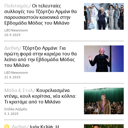
Πολιτισμός
Οι τελευταίες
συλλογές του Τζόρτζιο Αρμάνι θα
παρουσιαστούν κανονικά στην
Εβδομάδα Μόδας του Μιλάνο
LifO Newsroom
10.9.2025
Διεθνή
Τζόρτζιο Αρμάνι: Για
πρώτη φορά στην καριέρα του θα
λείπει από την Εβδομάδα Μόδας
του Μιλάνο
LifO Newsroom
21.6.2025
Μόδα & Στυλ
Κουρελιασμένα
ντένιμ, κουλ κορίτσια, νέα κόλπα:
Τι κρατάμε από το Μιλάνο
Στέλλα Λιζάρδη
5.3.2025
Διεθνή
Ιμάν Κελίφ: Η