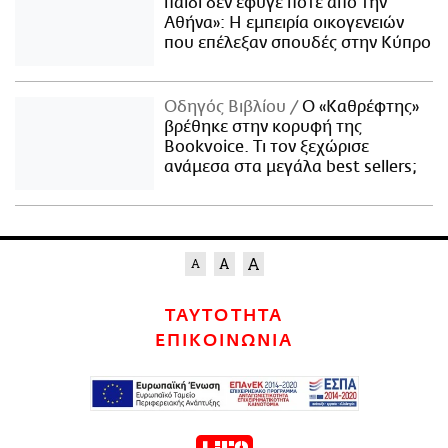
παιδί δεν έφυγε ποτέ από την
Αθήνα»: Η εμπειρία οικογενειών
που επέλεξαν σπουδές στην Κύπρο
Οδηγός Βιβλίου
Ο «Καθρέφτης»
βρέθηκε στην κορυφή της
Bookvoice. Τι τον ξεχώρισε
ανάμεσα στα μεγάλα best sellers;
ΤΑΥΤΟΤΗΤΑ
ΕΠΙΚΟΙΝΩΝΙΑ