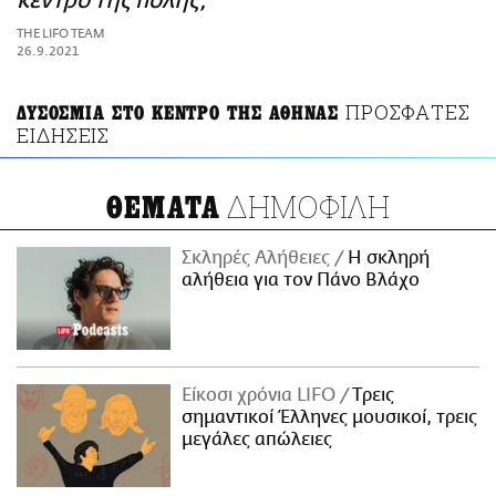
κέντρο της πόλης;
ΑΜΠΑ
THE LIFO TEAM
PRINT
26.9.2021
ΠΡΟΣΦΑΤΕΣ
ΔΥΣΟΣΜΙΑ ΣΤΟ ΚΕΝΤΡΟ ΤΗΣ ΑΘΗΝΑΣ
ΕΙΔΗΣΕΙΣ
ΔΗΜΟΦΙΛΗ
ΘΕΜΑΤΑ
Σκληρές Αλήθειες
H σκληρή
αλήθεια για τον Πάνο Βλάχο
Είκοσι χρόνια LIFO
Tρεις
σημαντικοί Έλληνες μουσικοί, τρεις
μεγάλες απώλειες