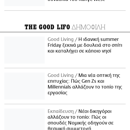
ΔΗΜΟΦΙΛΗ
THE GOOD LIFO
Good Living
Η ιδανική summer
Friday ξεκινά με δουλειά στο σπίτι
και καταλήγει σε κάποιο νησί
Good Living
Μια νέα οπτική της
επιτυχίας: Πώς Gen Zs και
Millennials αλλάζουν το τοπίο της
εργασίας
Εκπαίδευση
Νέοι δικηγόροι
αλλάζουν το τοπίο: Πώς οι
σπουδές Νομικής οδηγούν σε
θεσμική συμμετοχή