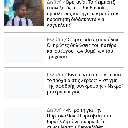
Διεθνή
Βρετανία: Το Κέιμπριτζ
επανεξετάζει τις διαδικασίες
πρόσληψης καθηγητών μετά την
παραίτηση διδάσκοντα για
λογοκλοπή
Ελλάδα
Σέρρες: «Τα έχασα όλα» -
Οι πρώτες δηλώσεις του πατέρα
και συζύγου των θυμάτων του
τροχαίου
Ελλάδα
Βίντεο ντοκουμέντο από
το τροχαίο στις Σέρρες: Η στιγμή
της σφοδρής σύγκρουσης - Νεκροί
μητέρα και γιος
Διεθνή
«Ντροπή για την
Πορτογαλία»: Η πρεσβεία του
Ισραήλ ζητά να ακυρωθεί η
συναυλία του Kanye West