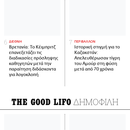
ΔΙΕΘΝΗ
ΠΕΡΙΒΑΛΛΟΝ
Βρετανία: Το Κέιμπριτζ
Ιστορική στιγμή για το
επανεξετάζει τις
Καζακστάν:
διαδικασίες πρόσληψης
Απελευθέρωσαν τίγρη
καθηγητών μετά την
του Αμούρ στη φύση
παραίτηση διδάσκοντα
μετά από 70 χρόνια
για λογοκλοπή
ΔΗΜΟΦΙΛΗ
THE GOOD LIFO