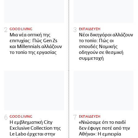
GOOD LIVING
ΕΚΠΑΙΔΕΥΣΗ
Μια νέα οπτική της
Νέοι δικηγόροι αλλάζουν
επιτυχίας: Πώς Gen Zs
το τοπίο: Πώς οι
και Millennials αλλάζουν
σπουδές Νομικής
το τοπίο της εργασίας
οδηγούν σε θεσμική
συμμετοχή
GOOD LIVING
ΕΚΠΑΙΔΕΥΣΗ
Η εμβληματική City
«Νιώσαμε ότι το παιδί
Exclusive Collection της
δεν έφυγε ποτέ από την
Le Labo έρχεται στην
Αθήνα»: Η εμπειρία