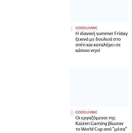
GOOD LIVING
Η ιδανική summer Friday
ξεκινά με δουλειά στο
σπίτι και καταλήγει σε
κάποιο νησί
GOOD LIVING
Οι εργαζόμενοι της
Kaizen Gaming βίωσαν
το World Cup από "μέσα"