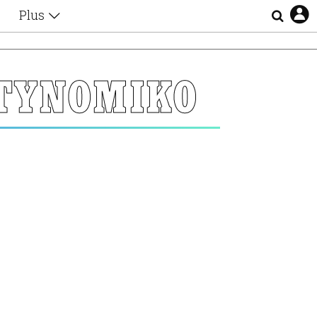
Plus
Θέματα
Συνεντεύξεις
Videos
ΤΥΝΟΜΙΚΟ
τα
Αφιερώματα
Ζώδια
Εξομολογήσεις
Blogs
η
Οι Αθηναίοι
Απώλειες
Lgbtqi+
Επιλογές