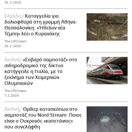
26.2.2026
Ελλάδα
Καταγγελία για
δολιοφθορά στη γραμμή Αθήνα-
Θεσσαλονίκη: «Ήθελαν νέα
Τέμπη» λέει ο Κυρανάκης
The LiFO team
26.2.2026
Διεθνή
«Σοβαρό σαμποτάζ» στο
σιδηροδρομικό της δίκτυο
κατήγγειλε η Ιταλία, με το
ξεκίνημα των Χειμερινών
Ολυμπιακών
The LiFO team
7.2.2026
Διεθνή
Θρίλερ κατασκόπων στο
σαμποτάζ του Nord Stream: Ποιος
είναι ο Ουκρανός «καπετάνιος»
που συνελήφθη