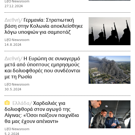
LifO Newsroom
27.12.2024
Διεθνή
Γερμανία: Στρατιωτική
βάση στην Κολωνία αποκλείσθηκε
λόγω υποψιών για σαμποτάζ
LifO Newsroom
14.8.2024
Διεθνή
Η Ευρώπη σε συναγερμό
μετά από ύποπτους εμπρησμούς
και δολιοφθορές που συνδέονται
με τη Ρωσία
LifO Newsroom
30.5.2024
Ελλάδα
Χαρδαλιάς για
δολιοφθορά στον αγωγό της
Αίγινας: «Όσοι παίζουν παιχνίδια
θα μας έχουν απέναντι»
LifO Newsroom
5.2.2024