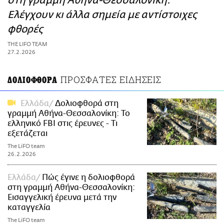
στη γραμμή Αθήνα-Θεσσαλονίκη:
ΑΜΠΑ
Ελέγχουν κι άλλα σημεία με αντίστοιχες
PRINT
φθορές
THE LIFO TEAM
27.2.2026
ΠΡΟΣΦΑΤΕΣ ΕΙΔΗΣΕΙΣ
ΔΟΛΙΟΦΘΟΡΑ
Ελλάδα
Δολιοφθορά στη
γραμμή Αθήνα-Θεσσαλονίκη: Το
ελληνικό FBI στις έρευνες - Τι
εξετάζεται
The LiFO team
26.2.2026
Ελλάδα
Πώς έγινε η δολιοφθορά
στη γραμμή Αθήνα-Θεσσαλονίκη:
Εισαγγελική έρευνα μετά την
καταγγελία
The LiFO team