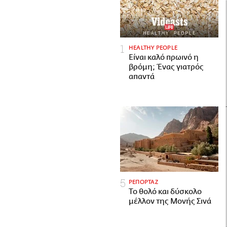
HEALTHY PEOPLE
Είναι καλό πρωινό η
βρόμη; Ένας γιατρός
απαντά
ΡΕΠΟΡΤΑΖ
Το θολό και δύσκολο
μέλλον της Μονής Σινά