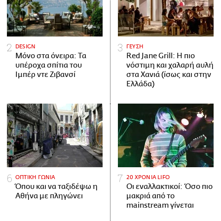
DESIGN
ΓΕΥΣΗ
Μόνο στα όνειρα: Τα
Red Jane Grill: Η πιο
υπέροχα σπίτια του
νόστιμη και χαλαρή αυλή
Ιμπέρ ντε Ζιβανσί
στα Χανιά (ίσως και στην
Ελλάδα)
ΟΠΤΙΚΗ ΓΩΝΙΑ
20 ΧΡΟΝΙΑ LIFO
Όπου και να ταξιδέψω η
Οι εναλλακτικοί: Όσο πιο
Αθήνα με πληγώνει
μακριά από το
mainstream γίνεται