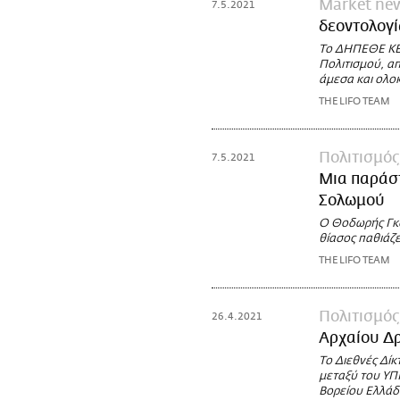
Market ne
7.5.2021
δεοντολογί
Το ΔΗΠΕΘΕ ΚΕΡ
Πολιτισμού, α
άμεσα και ολο
THE LIFO TEAM
Πολιτισμός
7.5.2021
Μια παράσ
Σολωμού
Ο Θοδωρής Γκό
θίασος παθιάζε
THE LIFO TEAM
Πολιτισμός
26.4.2021
Αρχαίου Δρ
Το Διεθνές Δί
μεταξύ του ΥΠ
Βορείου Ελλάδο