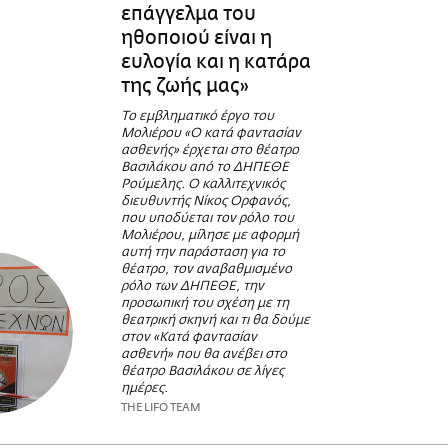
επάγγελμα του
ηθοποιού είναι η
ευλογία και η κατάρα
της ζωής μας»
Το εμβληματικό έργο του
Μολιέρου «Ο κατά φαντασίαν
ασθενής» έρχεται στο θέατρο
Βασιλάκου από το ΔΗΠΕΘΕ
Ρούμελης. Ο καλλιτεχνικός
διευθυντής Νίκος Ορφανός,
που υποδύεται τον ρόλο του
Μολιέρου, μίλησε με αφορμή
αυτή την παράσταση για το
θέατρο, τον αναβαθμισμένο
ρόλο των ΔΗΠΕΘΕ, την
προσωπική του σχέση με τη
θεατρική σκηνή και τι θα δούμε
στον «Κατά φαντασίαν
ασθενή» που θα ανέβει στο
θέατρο Βασιλάκου σε λίγες
ημέρες.
THE LIFO TEAM