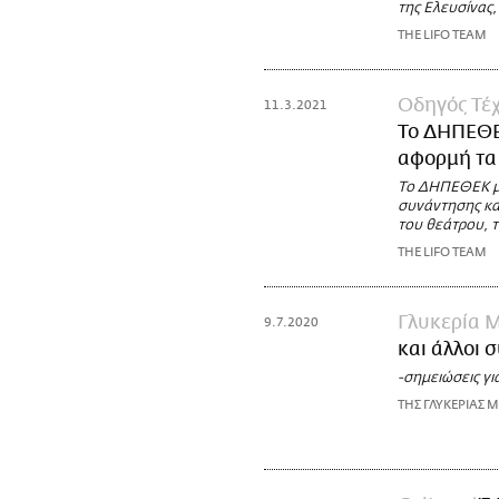
της Ελευσίνας
THE LIFO TEAM
Οδηγός Τέχ
11.3.2021
Το ΔΗΠΕΘΕΚ
αφορμή τα 
Το ΔΗΠΕΘΕΚ με
συνάντησης κα
του θεάτρου, τ
THE LIFO TEAM
Γλυκερία 
9.7.2020
και άλλοι 
-σημειώσεις γι
ΤΗΣ ΓΛΥΚΕΡΙΑΣ 