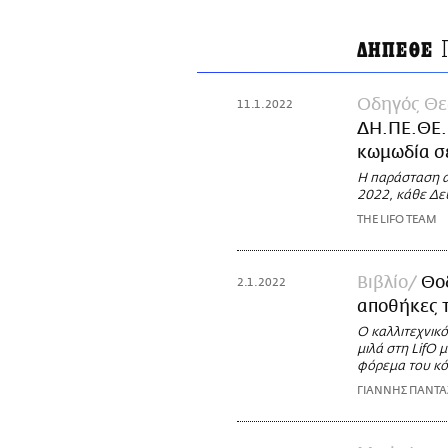
ΔΗΠΕΘΕ
Οδηγός Θε
11.1.2022
ΔΗ.ΠΕ.ΘΕ.
κωμωδία σ
Η παράσταση α
2022, κάθε Δευ
THE LIFO TEAM
Βιβλίο
Θοδ
2.1.2022
αποθήκες τ
Ο καλλιτεχνικ
μιλά στη LifO 
φόρεμα του κό
ΓΙΑΝΝΗΣ ΠΑΝΤ