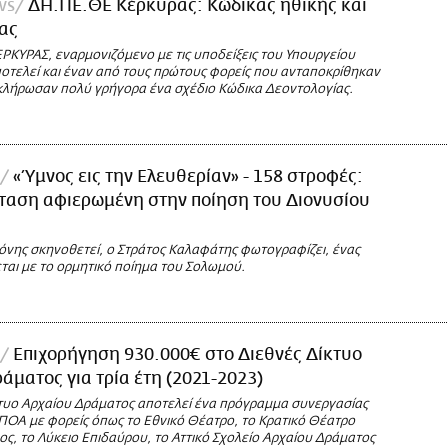
ws
ΔΗ.ΠΕ.ΘΕ Κέρκυρας: Κώδικας ηθικής και
ας
ΚΥΡΑΣ, εναρμονιζόμενο με τις υποδείξεις του Υπουργείου
ποτελεί και έναν από τους πρώτους φορείς που ανταποκρίθηκαν
κλήρωσαν πολύ γρήγορα ένα σχέδιο Κώδικα Δεοντολογίας.
«Ύμνος εις την Ελευθερίαν» - 158 στροφές:
ταση αφιερωμένη στην ποίηση του Διονυσίου
νης σκηνοθετεί, ο Στράτος Καλαφάτης φωτογραφίζει, ένας
ται με το ορμητικό ποίημα του Σολωμού.
Επιχορήγηση 930.000€ στο Διεθνές Δίκτυο
άματος για τρία έτη (2021-2023)
κτυο Αρχαίου Δράματος αποτελεί ένα πρόγραμμα συνεργασίας
ΠΟΑ με φορείς όπως το Εθνικό Θέατρο, το Κρατικό Θέατρο
ς, το Λύκειο Επιδαύρου, το Αττικό Σχολείο Αρχαίου Δράματος