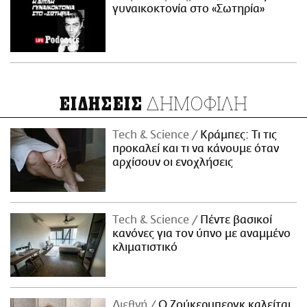
γυναικοκτονία στο «Σωτηρία»
ΔΗΜΟΦΙΛΗ
ΕΙΔΗΣΕΙΣ
Τech & Science
Κράμπες: Τι τις
προκαλεί και τι να κάνουμε όταν
αρχίσουν οι ενοχλήσεις
Τech & Science
Πέντε βασικοί
κανόνες για τον ύπνο με αναμμένο
κλιματιστικό
Διεθνή
Ο Ζούκερμπεργκ καλείται