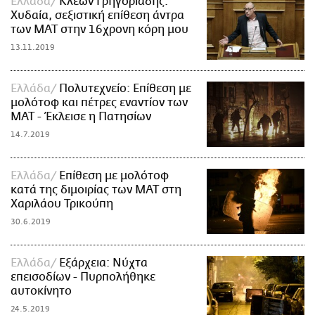
Ελλάδα
Κλέων Γρηγοριάδης:
Χυδαία, σεξιστική επίθεση άντρα
των ΜΑΤ στην 16χρονη κόρη μου
13.11.2019
Ελλάδα
Πολυτεχνείο: Επίθεση με
μολότοφ και πέτρες εναντίον των
ΜΑΤ - Έκλεισε η Πατησίων
14.7.2019
Ελλάδα
Επίθεση με μολότοφ
κατά της διμοιρίας των ΜΑΤ στη
Χαριλάου Τρικούπη
30.6.2019
Ελλάδα
Εξάρχεια: Νύχτα
επεισοδίων - Πυρπολήθηκε
αυτοκίνητο
24.5.2019