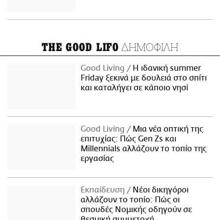
ΔΗΜΟΦΙΛΗ
THE GOOD LIFO
Good Living
Η ιδανική summer
Friday ξεκινά με δουλειά στο σπίτι
και καταλήγει σε κάποιο νησί
Good Living
Μια νέα οπτική της
επιτυχίας: Πώς Gen Zs και
Millennials αλλάζουν το τοπίο της
εργασίας
Εκπαίδευση
Νέοι δικηγόροι
αλλάζουν το τοπίο: Πώς οι
σπουδές Νομικής οδηγούν σε
θεσμική συμμετοχή