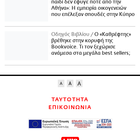
παιδί δεν έφυγε ποτέ από την
Αθήνα»: Η εμπειρία οικογενειών
που επέλεξαν σπουδές στην Κύπρο
Οδηγός Βιβλίου
Ο «Καθρέφτης»
βρέθηκε στην κορυφή της
Bookvoice. Τι τον ξεχώρισε
ανάμεσα στα μεγάλα best sellers;
ΤΑΥΤΟΤΗΤΑ
ΕΠΙΚΟΙΝΩΝΙΑ