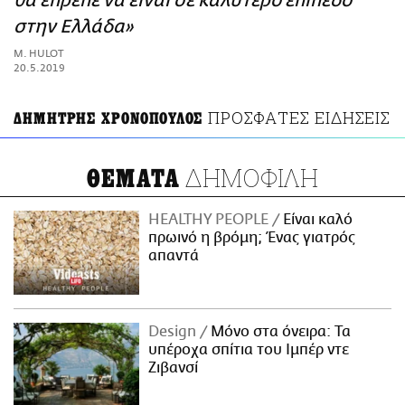
θα έπρεπε να είναι σε καλύτερο επίπεδο
ΑΜΠΑ
στην Ελλάδα»
PRINT
M. HULOT
20.5.2019
ΠΡΟΣΦΑΤΕΣ ΕΙΔΗΣΕΙΣ
ΔΗΜΗΤΡΗΣ ΧΡΟΝΟΠΟΥΛΟΣ
ΔΗΜΟΦΙΛΗ
ΘΕΜΑΤΑ
HEALTHY PEOPLE
Είναι καλό
πρωινό η βρόμη; Ένας γιατρός
απαντά
Design
Μόνο στα όνειρα: Τα
υπέροχα σπίτια του Ιμπέρ ντε
Ζιβανσί