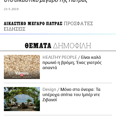
στο δικαστικό μέγαρο της Πάτρας
ΑΜΠΑ
23.5.2019
PRINT
ΠΡΟΣΦΑΤΕΣ
ΔΙΚΑΣΤΙΚΟ ΜΕΓΑΡΟ ΠΑΤΡΑΣ
ΕΙΔΗΣΕΙΣ
ΔΗΜΟΦΙΛΗ
ΘΕΜΑΤΑ
HEALTHY PEOPLE
Είναι καλό
πρωινό η βρόμη; Ένας γιατρός
απαντά
Design
Μόνο στα όνειρα: Τα
υπέροχα σπίτια του Ιμπέρ ντε
Ζιβανσί