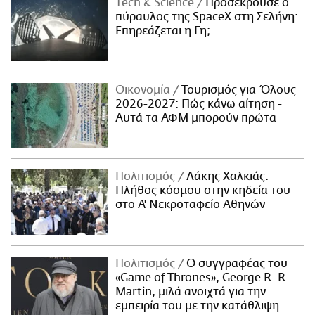
Τech & Science
Προσέκρουσε ο
πύραυλος της SpaceX στη Σελήνη:
Επηρεάζεται η Γη;
Οικονομία
Τουρισμός για Όλους
2026-2027: Πώς κάνω αίτηση -
Αυτά τα ΑΦΜ μπορούν πρώτα
Πολιτισμός
Λάκης Χαλκιάς:
Πλήθος κόσμου στην κηδεία του
στο Α' Νεκροταφείο Αθηνών
Πολιτισμός
Ο συγγραφέας του
«Game of Thrones», George R. R.
Martin, μιλά ανοιχτά για την
εμπειρία του με την κατάθλιψη