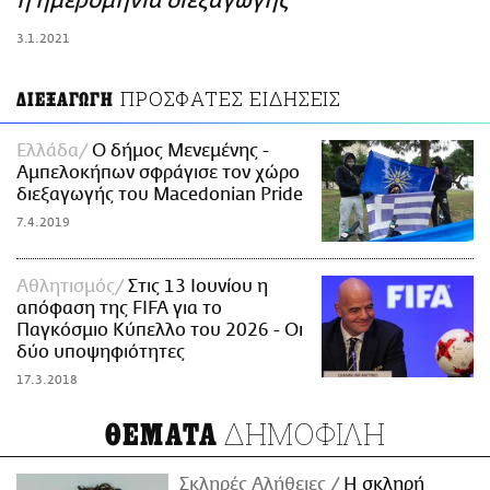
η ημερομηνία διεξαγωγής
ΑΜΠΑ
3.1.2021
PRINT
ΠΡΟΣΦΑΤΕΣ ΕΙΔΗΣΕΙΣ
ΔΙΕΞΑΓΩΓΗ
Ελλάδα
Ο δήμος Μενεμένης -
Αμπελοκήπων σφράγισε τον χώρο
διεξαγωγής του Macedonian Pride
7.4.2019
Αθλητισμός
Στις 13 Ιουνίου η
απόφαση της FIFA για το
Παγκόσμιο Κύπελλο του 2026 - Οι
δύο υποψηφιότητες
17.3.2018
ΔΗΜΟΦΙΛΗ
ΘΕΜΑΤΑ
Σκληρές Αλήθειες
H σκληρή