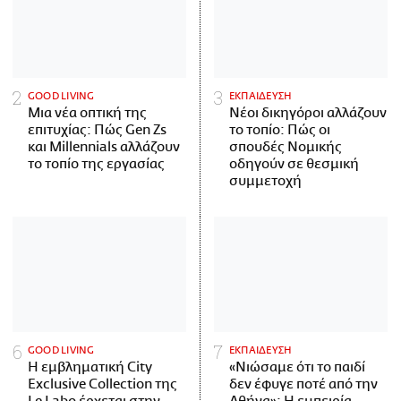
GOOD LIVING
ΕΚΠΑΙΔΕΥΣΗ
Μια νέα οπτική της
Νέοι δικηγόροι αλλάζουν
επιτυχίας: Πώς Gen Zs
το τοπίο: Πώς οι
και Millennials αλλάζουν
σπουδές Νομικής
το τοπίο της εργασίας
οδηγούν σε θεσμική
συμμετοχή
GOOD LIVING
ΕΚΠΑΙΔΕΥΣΗ
Η εμβληματική City
«Νιώσαμε ότι το παιδί
Exclusive Collection της
δεν έφυγε ποτέ από την