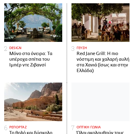
DESIGN
ΓΕΥΣΗ
Μόνο στα όνειρα: Τα
Red Jane Grill: Η πιο
υπέροχα σπίτια του
νόστιμη και χαλαρή αυλή
Ιμπέρ ντε Ζιβανσί
στα Χανιά (ίσως και στην
Ελλάδα)
ΡΕΠΟΡΤΑΖ
ΟΠΤΙΚΗ ΓΩΝΙΑ
Το θολό και δύσκολο
Όλοι ακολουθούν τους