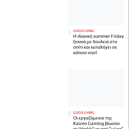
GOOD LIVING
Η ιδανική summer Friday
ξεκινά με δουλειά στο
σπίτι και καταλήγει σε
κάποιο νησί
GOOD LIVING
Οι εργαζόμενοι της
Kaizen Gaming βίωσαν