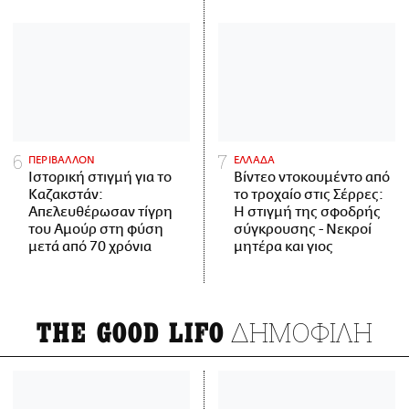
ΠΕΡΙΒΑΛΛΟΝ
ΕΛΛΑΔΑ
Ιστορική στιγμή για το
Βίντεο ντοκουμέντο από
Καζακστάν:
το τροχαίο στις Σέρρες:
Απελευθέρωσαν τίγρη
Η στιγμή της σφοδρής
του Αμούρ στη φύση
σύγκρουσης - Νεκροί
μετά από 70 χρόνια
μητέρα και γιος
ΔΗΜΟΦΙΛΗ
THE GOOD LIFO