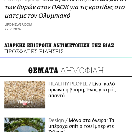
ΑΜΠΑ
των θυρών στον ΠΑΟΚ για τις κροτίδες στο
PRINT
ματς με τον Ολυμπιακό
LIFO NEWSROOM
22.2.2024
ΔΙΑΡΚΗΣ ΕΠΙΤΡΟΠΗ ΑΝΤΙΜΕΤΩΠΙΣΗ ΤΗΣ ΒΙΑΣ
ΠΡΟΣΦΑΤΕΣ ΕΙΔΗΣΕΙΣ
ΔΗΜΟΦΙΛΗ
ΘΕΜΑΤΑ
HEALTHY PEOPLE
Είναι καλό
πρωινό η βρόμη; Ένας γιατρός
απαντά
Design
Μόνο στα όνειρα: Τα
υπέροχα σπίτια του Ιμπέρ ντε