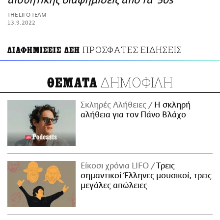
αισθητικής διαφημίσεις από τα '50s
ΑΜΠΑ
THE LIFO TEAM
PRINT
13.9.2022
ΠΡΟΣΦΑΤΕΣ ΕΙΔΗΣΕΙΣ
ΔΙΑΦΗΜΙΣΕΙΣ ΔΕΗ
ΔΗΜΟΦΙΛΗ
ΘΕΜΑΤΑ
Σκληρές Αλήθειες
H σκληρή
αλήθεια για τον Πάνο Βλάχο
Είκοσι χρόνια LIFO
Tρεις
σημαντικοί Έλληνες μουσικοί, τρεις
μεγάλες απώλειες