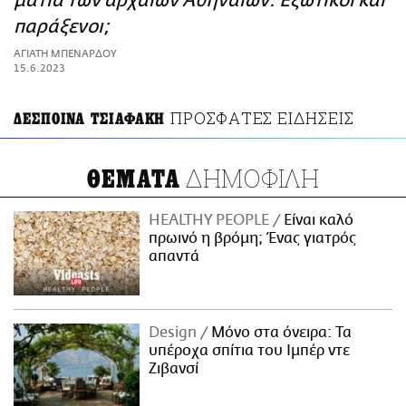
μάτια των αρχαίων Αθηναίων: Εξωτικοί και
ΑΜΠΑ
παράξενοι;
PRINT
ΑΓΙΑΤΗ ΜΠΕΝΑΡΔΟΥ
15.6.2023
ΠΡΟΣΦΑΤΕΣ ΕΙΔΗΣΕΙΣ
ΔΕΣΠΟΙΝΑ ΤΣΙΑΦΑΚΗ
ΔΗΜΟΦΙΛΗ
ΘΕΜΑΤΑ
HEALTHY PEOPLE
Είναι καλό
πρωινό η βρόμη; Ένας γιατρός
απαντά
Design
Μόνο στα όνειρα: Τα
υπέροχα σπίτια του Ιμπέρ ντε
Ζιβανσί