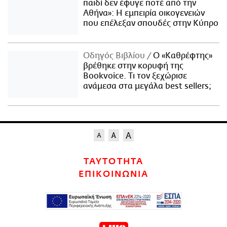
παιδί δεν έφυγε ποτέ από την
Αθήνα»: Η εμπειρία οικογενειών
που επέλεξαν σπουδές στην Κύπρο
Οδηγός Βιβλίου
Ο «Καθρέφτης»
βρέθηκε στην κορυφή της
Bookvoice. Τι τον ξεχώρισε
ανάμεσα στα μεγάλα best sellers;
ΤΑΥΤΟΤΗΤΑ
ΕΠΙΚΟΙΝΩΝΙΑ