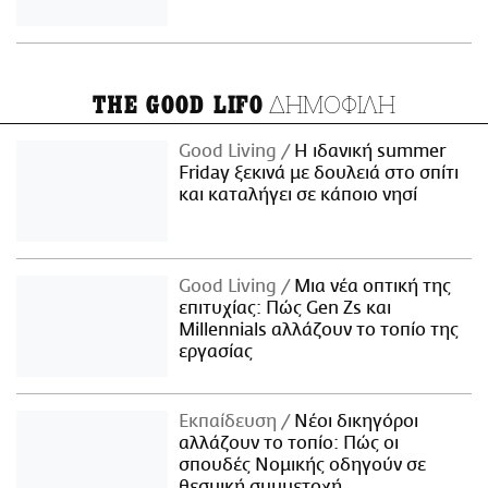
ΔΗΜΟΦΙΛΗ
THE GOOD LIFO
Good Living
Η ιδανική summer
Friday ξεκινά με δουλειά στο σπίτι
και καταλήγει σε κάποιο νησί
Good Living
Μια νέα οπτική της
επιτυχίας: Πώς Gen Zs και
Millennials αλλάζουν το τοπίο της
εργασίας
Εκπαίδευση
Νέοι δικηγόροι
αλλάζουν το τοπίο: Πώς οι
σπουδές Νομικής οδηγούν σε
θεσμική συμμετοχή