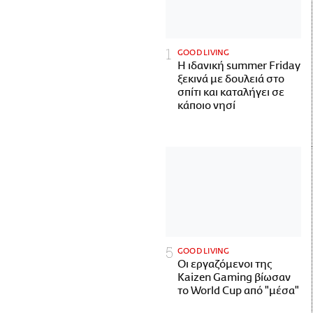
GOOD LIVING
Η ιδανική summer Friday
ξεκινά με δουλειά στο
σπίτι και καταλήγει σε
κάποιο νησί
GOOD LIVING
Οι εργαζόμενοι της
Kaizen Gaming βίωσαν
το World Cup από "μέσα"