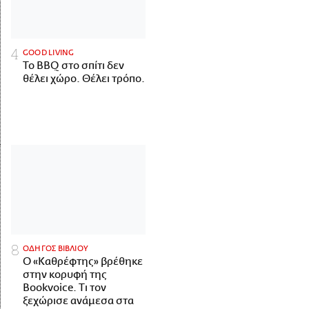
GOOD LIVING
Το BBQ στο σπίτι δεν
θέλει χώρο. Θέλει τρόπο.
ΟΔΗΓΟΣ ΒΙΒΛΙΟΥ
Ο «Καθρέφτης» βρέθηκε
στην κορυφή της
Bookvoice. Τι τον
ξεχώρισε ανάμεσα στα