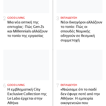
GOOD LIVING
ΕΚΠΑΙΔΕΥΣΗ
Μια νέα οπτική της
Νέοι δικηγόροι αλλάζουν
επιτυχίας: Πώς Gen Zs
το τοπίο: Πώς οι
και Millennials αλλάζουν
σπουδές Νομικής
το τοπίο της εργασίας
οδηγούν σε θεσμική
συμμετοχή
GOOD LIVING
ΕΚΠΑΙΔΕΥΣΗ
Η εμβληματική City
«Νιώσαμε ότι το παιδί
Exclusive Collection της
δεν έφυγε ποτέ από την
Le Labo έρχεται στην
Αθήνα»: Η εμπειρία
Αθήνα
οικογενειών που