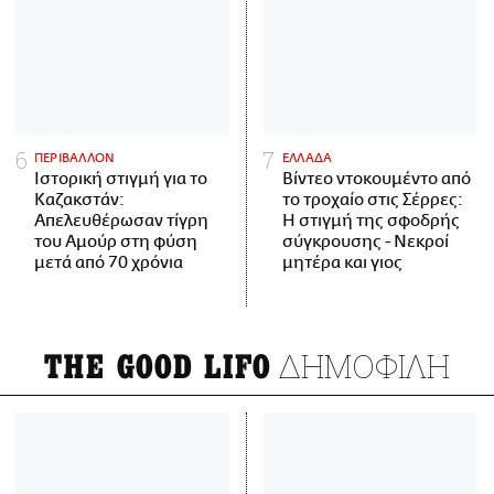
ΠΕΡΙΒΑΛΛΟΝ
ΕΛΛΑΔΑ
Ιστορική στιγμή για το
Βίντεο ντοκουμέντο από
Καζακστάν:
το τροχαίο στις Σέρρες:
Απελευθέρωσαν τίγρη
Η στιγμή της σφοδρής
του Αμούρ στη φύση
σύγκρουσης - Νεκροί
μετά από 70 χρόνια
μητέρα και γιος
ΔΗΜΟΦΙΛΗ
THE GOOD LIFO