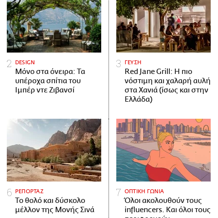
DESIGN
ΓΕΥΣΗ
Μόνο στα όνειρα: Τα
Red Jane Grill: Η πιο
υπέροχα σπίτια του
νόστιμη και χαλαρή αυλή
Ιμπέρ ντε Ζιβανσί
στα Χανιά (ίσως και στην
Ελλάδα)
ΡΕΠΟΡΤΑΖ
ΟΠΤΙΚΗ ΓΩΝΙΑ
Το θολό και δύσκολο
Όλοι ακολουθούν τους
μέλλον της Μονής Σινά
influencers. Και όλοι τους