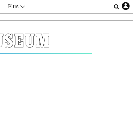
Plus
Θέματα
Συνεντεύξεις
Videos
USEUM
τα
Αφιερώματα
Ζώδια
Εξομολογήσεις
Blogs
η
Οι Αθηναίοι
Απώλειες
Lgbtqi+
Επιλογές