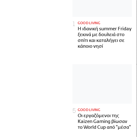
GOOD LIVING
Η ιδανική summer Friday
ξεκινά με δουλειά στο
σπίτι και καταλήγει σε
κάποιο νησί
GOOD LIVING
Οι εργαζόμενοι της
Kaizen Gaming βίωσαν
το World Cup από "μέσα"