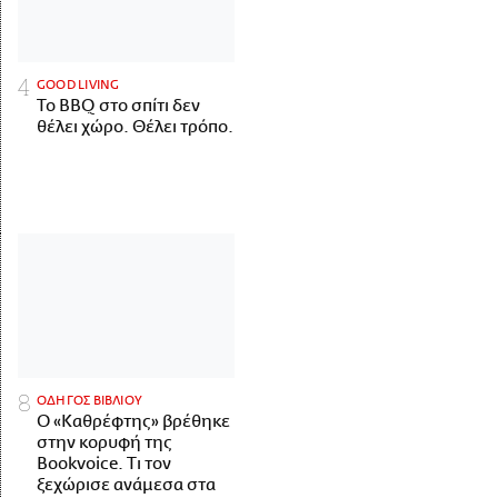
GOOD LIVING
Το BBQ στο σπίτι δεν
θέλει χώρο. Θέλει τρόπο.
ΟΔΗΓΟΣ ΒΙΒΛΙΟΥ
Ο «Καθρέφτης» βρέθηκε
στην κορυφή της
Bookvoice. Τι τον
ξεχώρισε ανάμεσα στα