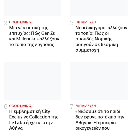
GOOD LIVING
ΕΚΠΑΙΔΕΥΣΗ
Μια νέα οπτική της
Νέοι δικηγόροι αλλάζουν
επιτυχίας: Πώς Gen Zs
το τοπίο: Πώς οι
και Millennials αλλάζουν
σπουδές Νομικής
το τοπίο της εργασίας
οδηγούν σε θεσμική
συμμετοχή
GOOD LIVING
ΕΚΠΑΙΔΕΥΣΗ
Η εμβληματική City
«Νιώσαμε ότι το παιδί
Exclusive Collection της
δεν έφυγε ποτέ από την
Le Labo έρχεται στην
Αθήνα»: Η εμπειρία
Αθήνα
οικογενειών που