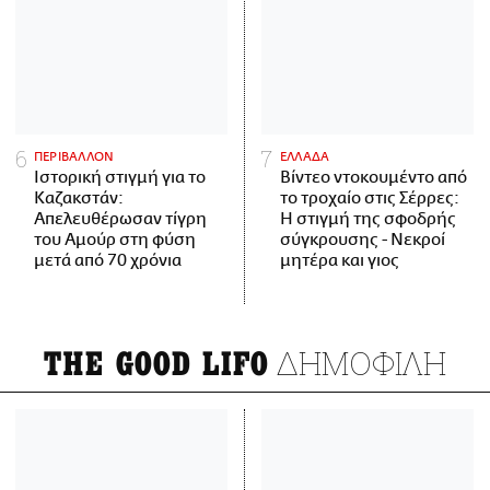
ΠΕΡΙΒΑΛΛΟΝ
ΕΛΛΑΔΑ
Ιστορική στιγμή για το
Βίντεο ντοκουμέντο από
Καζακστάν:
το τροχαίο στις Σέρρες:
Απελευθέρωσαν τίγρη
Η στιγμή της σφοδρής
του Αμούρ στη φύση
σύγκρουσης - Νεκροί
μετά από 70 χρόνια
μητέρα και γιος
ΔΗΜΟΦΙΛΗ
THE GOOD LIFO