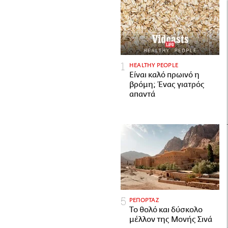
HEALTHY PEOPLE
Είναι καλό πρωινό η
βρόμη; Ένας γιατρός
απαντά
ΡΕΠΟΡΤΑΖ
Το θολό και δύσκολο
μέλλον της Μονής Σινά