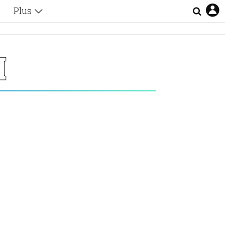
Plus
Θέματα
Συνεντεύξεις
Videos
Η
τα
Αφιερώματα
Ζώδια
Εξομολογήσεις
Blogs
η
Οι Αθηναίοι
Απώλειες
Lgbtqi+
Επιλογές