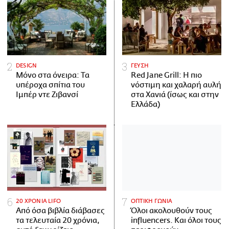
DESIGN
ΓΕΥΣΗ
Μόνο στα όνειρα: Τα
Red Jane Grill: Η πιο
υπέροχα σπίτια του
νόστιμη και χαλαρή αυλή
Ιμπέρ ντε Ζιβανσί
στα Χανιά (ίσως και στην
Ελλάδα)
20 ΧΡΟΝΙΑ LIFO
ΟΠΤΙΚΗ ΓΩΝΙΑ
Από όσα βιβλία διάβασες
Όλοι ακολουθούν τους
τα τελευταία 20 χρόνια,
influencers. Και όλοι τους