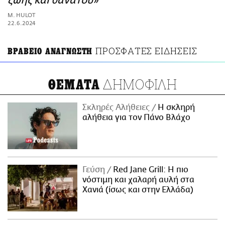
ζωής και θανάτου»
ΑΜΠΑ
M. HULOT
PRINT
22.6.2024
ΠΡΟΣΦΑΤΕΣ ΕΙΔΗΣΕΙΣ
ΒΡΑΒΕΙΟ ΑΝΑΓΝΩΣΤΗ
ΔΗΜΟΦΙΛΗ
ΘΕΜΑΤΑ
Σκληρές Αλήθειες
H σκληρή
αλήθεια για τον Πάνο Βλάχο
Γεύση
Red Jane Grill: Η πιο
νόστιμη και χαλαρή αυλή στα
Χανιά (ίσως και στην Ελλάδα)