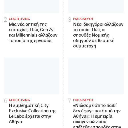
GOOD LIVING
ΕΚΠΑΙΔΕΥΣΗ
Μια νέα οπτική της
Νέοι δικηγόροι αλλάζουν
επιτυχίας: Πώς Gen Zs
το τοπίο: Πώς οι
και Millennials αλλάζουν
σπουδές Νομικής
το τοπίο της εργασίας
οδηγούν σε θεσμική
συμμετοχή
GOOD LIVING
ΕΚΠΑΙΔΕΥΣΗ
Η εμβληματική City
«Νιώσαμε ότι το παιδί
Exclusive Collection της
δεν έφυγε ποτέ από την
Le Labo έρχεται στην
Αθήνα»: Η εμπειρία
Αθήνα
οικογενειών που
επέλεξαν σπουδές στην