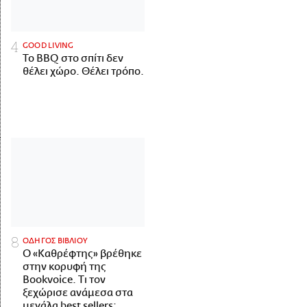
GOOD LIVING
Το BBQ στο σπίτι δεν
θέλει χώρο. Θέλει τρόπο.
ΟΔΗΓΟΣ ΒΙΒΛΙΟΥ
Ο «Καθρέφτης» βρέθηκε
στην κορυφή της
Bookvoice. Τι τον
ξεχώρισε ανάμεσα στα
μεγάλα best sellers;