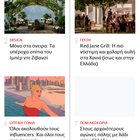
DESIGN
ΓΕΥΣΗ
Μόνο στα όνειρα: Τα
Red Jane Grill: Η πιο
υπέροχα σπίτια του
νόστιμη και χαλαρή αυλή
Ιμπέρ ντε Ζιβανσί
στα Χανιά (ίσως και στην
Ελλάδα)
ΟΠΤΙΚΗ ΓΩΝΙΑ
ΠΟΜΑΚΟΧΩΡΙΑ
Όλοι ακολουθούν τους
Στους αρχαιότερους
influencers. Και όλοι τους
αγώνες πάλης με λάδι