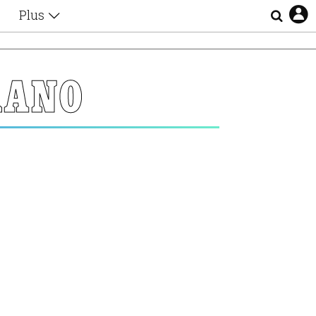
Plus
Θέματα
Συνεντεύξεις
Videos
ΛΑΝΟ
τα
Αφιερώματα
Ζώδια
Εξομολογήσεις
Blogs
η
Οι Αθηναίοι
Απώλειες
Lgbtqi+
Επιλογές