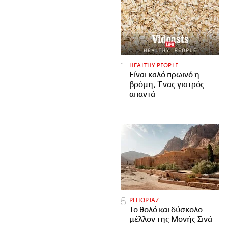
HEALTHY PEOPLE
Είναι καλό πρωινό η
βρόμη; Ένας γιατρός
απαντά
ΡΕΠΟΡΤΑΖ
Το θολό και δύσκολο
μέλλον της Μονής Σινά