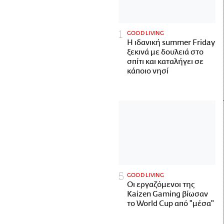
GOOD LIVING
Η ιδανική summer Friday
ξεκινά με δουλειά στο
σπίτι και καταλήγει σε
κάποιο νησί
GOOD LIVING
Οι εργαζόμενοι της
Kaizen Gaming βίωσαν
το World Cup από "μέσα"