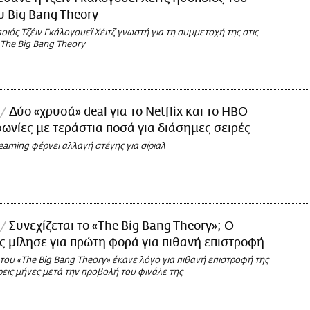
ου Big Bang Theory
ιός Τζέιν Γκάλογουεϊ Χέιτζ γνωστή για τη συμμετοχή της στις
ι The Big Bang Theory
Δύο «χρυσά» deal για το Netflix και το HBO
ωνίες με τεράστια ποσά για διάσημες σειρές
eaming φέρνει αλλαγή στέγης για σίριαλ
Συνεχίζεται το «The Big Bang Theory»; Ο
 μίλησε για πρώτη φορά για πιθανή επιστροφή
ου «The Big Bang Theory» έκανε λόγο για πιθανή επιστροφή της
τρεις μήνες μετά την προβολή του φινάλε της