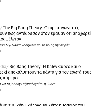
M
The Big Bang Theory: Οι πρωταγωνιστές
ουν πώς αντέδρασαν όταν έμαθαν ότι αποχωρεί
κός Σέλντον
υ Τζιμ Πάρσονς σήμανε και το τέλος της σειράς
M
dia
Big Bang Theory: Η Kaley Cuoco και ο
ecki αποκαλύπτουν τα πάντα για τον έρωτά τους
ις κάμερες
ο για το Johnny» εξομολογείται η Cuoco
M
έθανε η Τζέιν Γκάλογουεϊ Χέιτζ ηθοποιός του