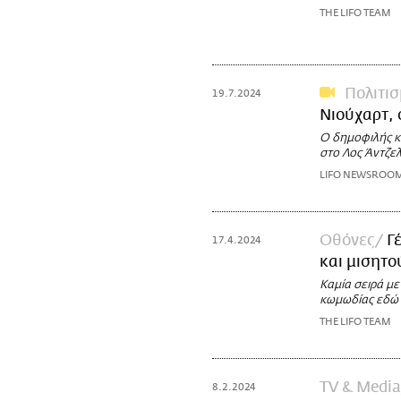
THE LIFO TEAM
Πολιτι
19.7.2024
Νιούχαρτ, 
Ο δημοφιλής κα
στο Λος Άντζε
LIFO NEWSROO
Οθόνες
Γ
17.4.2024
και μισητο
Καμία σειρά με
κωμωδίας εδώ 
THE LIFO TEAM
TV & Media
8.2.2024