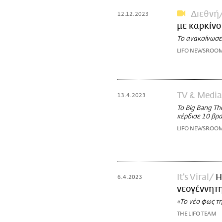
Διεθνή
12.12.2023
με καρκίνο
Το ανακοίνωσε 
LIFO NEWSROO
TV & Media
13.4.2023
To Big Bang Th
κέρδισε 10 βρ
LIFO NEWSROO
It's Viral
Η
6.4.2023
νεογέννητη
«Το νέο φως τη
THE LIFO TEAM