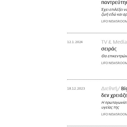
παντρεύτηκ
Έχει επιλέξει 
ζωή εδώ και αρ
LIFO NEWSROO
TV & Media
12.1.2024
σειράς
Θα επικεντρώνε
LIFO NEWSROO
Διεθνή
Bi
18.12.2023
δεν χρειάζ
Η πρωταγωνίστρ
υγείας της
LIFO NEWSROO