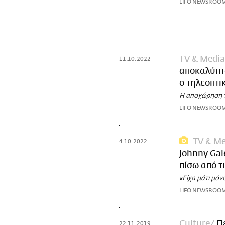
LIFO NEWSROO
TV & Media
11.10.2022
αποκαλύπτ
ο τηλεοπτι
Η αποχώρηση το
LIFO NEWSROO
TV & Me
4.10.2022
Johnny Gal
πίσω από τ
«Είχα μάτι μόν
LIFO NEWSROO
Culture
Π
22.11.2019