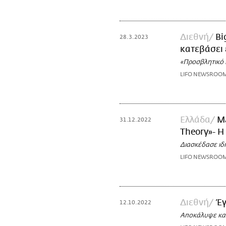
Διεθνή
Bi
28.3.2023
κατεβάσει 
«Προσβλητικό 
LIFO NEWSROO
Ελλάδα
Ma
31.12.2022
Theory»- Η
Διασκέδασε ιδι
LIFO NEWSROO
Διεθνή
Έγ
12.10.2022
Αποκάλυψε και