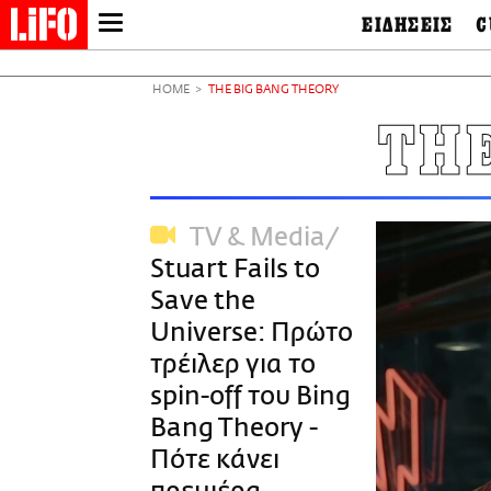
ΕΙΔΗΣΕΙΣ
C
LIFO SHOP
Ελλάδα
Ο
Διεθνή
Μ
NEWSLETTER
HOME
THE BIG BANG THEORY
Πολιτική
Θ
ΜΙΚΡΟΠΡΑΓΜΑΤΑ
THE
Οικονομία
Ει
THE GOOD LIFO
Πολιτισμός
Βι
LIFOLAND
Αθλητισμός
Αρ
CITY GUIDE
& 
Περιβάλλον
TV & Media
D
ΑΜΠΑ
TV & Media
Φ
Stuart Fails to
PRINT
Tech &
Science
Save the
European Lifo
Universe: Πρώτο
τρέιλερ για το
spin-off του Bing
Bang Theory -
Πότε κάνει