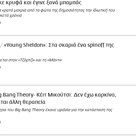
ε κρυφά και έγινε ξανά μπαμπάς
να κρατά μακριά από τα φώτα της δημοσιότητας την ιδιωτική του
κετά χρόνια
M
«Young Sheldon»: Στα σκαριά ένα spinoff της
ται στον «Τζόρτζι» και τη «Μάντι»
M
g Bang Theory- Κέιτ Μικούτσι: Δεν έχω καρκίνο,
εται άλλη θεραπεία
ια του Big Bang Theory έκανε update για την κατάσταση της
M