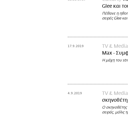
Glee και τ
Πέθανε η ηθοπο
σειρές Glee κα
TV & Media
17.9.2019
Max - Συμφ
Η μάχη του str
TV & Media
4.9.2019
σκηνοθέτης
Ο σκηνοθέτης τ
σειράς, μόλις 