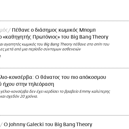
σμός
Πέθανε ο διάσημος κωμικός Μπομπ
ο «καθηγητής Πρωτόνιος» του Big Bang Theory
ι αγαπητός κωμικός του Big Bang Theory πέθανε στο σπίτι του
λες μετά από μια περίοδο σύντομων ασθενειών
M
έλιο-κονσέρβα: Ο θάνατος του πιο απόκοσμου
ύ ήχου στην τηλεόραση
 γέλιο-κονσέρβα δεν έχει κερδίσει το βραβείο Emmy καλύτερης
και σχεδόν 20 χρόνια.
Ο Johnny Galecki του Big Bang Theory