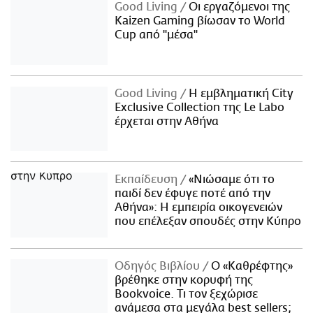
Good Living
Οι εργαζόμενοι της
Kaizen Gaming βίωσαν το World
Cup από "μέσα"
Good Living
Η εμβληματική City
Exclusive Collection της Le Labo
έρχεται στην Αθήνα
Εκπαίδευση
«Νιώσαμε ότι το
παιδί δεν έφυγε ποτέ από την
Αθήνα»: Η εμπειρία οικογενειών
που επέλεξαν σπουδές στην Κύπρο
Οδηγός Βιβλίου
Ο «Καθρέφτης»
βρέθηκε στην κορυφή της
Bookvoice. Τι τον ξεχώρισε
ανάμεσα στα μεγάλα best sellers;