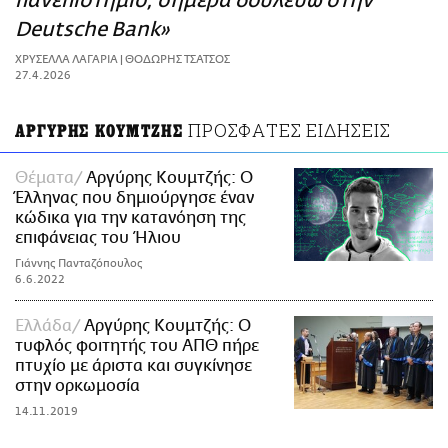
πανεπιστήμιο, σήμερα δουλεύω στην
ΑΜΠΑ
Deutsche Bank»
PRINT
ΧΡΥΣΕΛΛΑ ΛΑΓΑΡΙΑ | ΘΟΔΩΡΗΣ ΤΣΑΤΣΟΣ
27.4.2026
ΠΡΟΣΦΑΤΕΣ ΕΙΔΗΣΕΙΣ
ΑΡΓΥΡΗΣ ΚΟΥΜΤΖΗΣ
Θέματα
Αργύρης Κουμτζής: Ο
Έλληνας που δημιούργησε έναν
κώδικα για την κατανόηση της
επιφάνειας του Ήλιου
Γιάννης Πανταζόπουλος
6.6.2022
Ελλάδα
Αργύρης Κουμτζής: Ο
τυφλός φοιτητής του ΑΠΘ πήρε
πτυχίο με άριστα και συγκίνησε
στην ορκωμοσία
14.11.2019