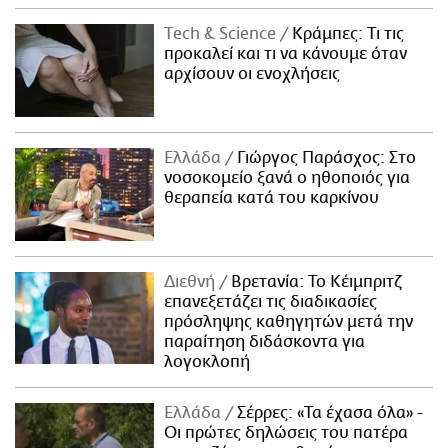
Τech & Science
Κράμπες: Τι τις
προκαλεί και τι να κάνουμε όταν
αρχίσουν οι ενοχλήσεις
Ελλάδα
Γιώργος Παράσχος: Στο
νοσοκομείο ξανά ο ηθοποιός για
θεραπεία κατά του καρκίνου
Διεθνή
Βρετανία: Το Κέιμπριτζ
επανεξετάζει τις διαδικασίες
πρόσληψης καθηγητών μετά την
παραίτηση διδάσκοντα για
λογοκλοπή
Ελλάδα
Σέρρες: «Τα έχασα όλα» -
Οι πρώτες δηλώσεις του πατέρα