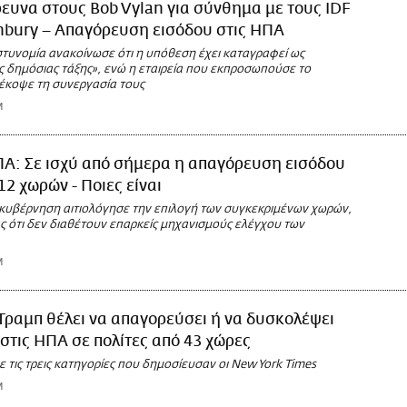
ευνα στους Bob Vylan για σύνθημα με τους IDF
nbury – Απαγόρευση εισόδου στις ΗΠΑ
στυνομία ανακοίνωσε ότι η υπόθεση έχει καταγραφεί ως
ς δημόσιας τάξης», ενώ η εταιρεία που εκπροσωπούσε το
έκοψε τη συνεργασία τους
M
Α: Σε ισχύ από σήμερα η απαγόρευση εισόδου
12 χωρών - Ποιες είναι
 κυβέρνηση αιτιολόγησε την επιλογή των συγκεκριμένων χωρών,
ς ότι δεν διαθέτουν επαρκείς μηχανισμούς ελέγχου των
M
Τραμπ θέλει να απαγορεύσει ή να δυσκολέψει
 στις ΗΠΑ σε πολίτες από 43 χώρες
 τις τρεις κατηγορίες που δημοσίευσαν οι New York Times
M