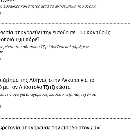
ό εβραίικές κοινότητες μετά τα αντισημιτικά του σχόλια
M
Ρωσία απαγορεύει την είσοδο σε 100 Καναδούς-
θοποιό Τζιμ Κάρεϊ
ομένου του ηθοποιού Τζιμ Κάρεϊ και πολυάριθμων
ων
M
Διάβημα της Αθήνας στην Άγκυρα για το
ό με τον Απόστολο Τζιτζικώστα
 κάνει λόγο για απαγόρευση εισόδου «εξαιτίας τεχνικού
M
Βρετανία απαγόρευσε την είσοδο στον Σαλί