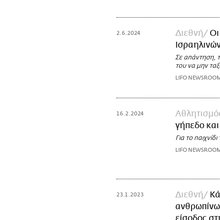
Διεθνή
Οι
2.6.2024
Ισραηλινών
Σε απάντηση, 
του να μην τα
LIFO NEWSROO
Αθλητισμό
16.2.2024
γήπεδο και
Για το παιχνίδ
LIFO NEWSROO
Διεθνή
Κά
23.1.2023
ανθρωπίνων
είσοδος στ