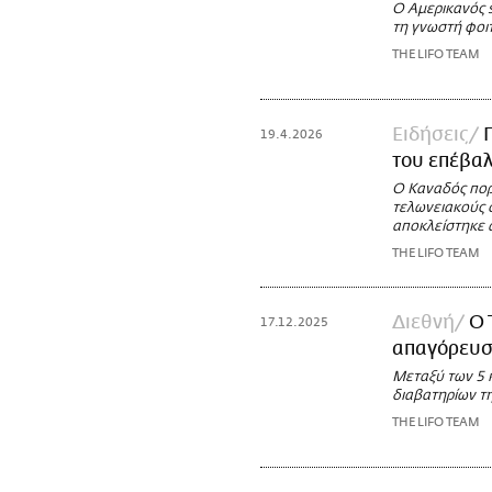
Ο Αμερικανός 
τη γνωστή φοι
THE LIFO TEAM
Ειδήσεις
19.4.2026
του επέβα
Ο Καναδός πορ
τελωνειακούς 
αποκλείστηκε α
THE LIFO TEAM
Διεθνή
Ο 
17.12.2025
απαγόρευσ
Μεταξύ των 5 κ
διαβατηρίων τη
THE LIFO TEAM