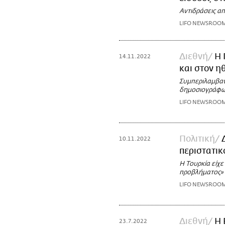
Αντιδράσεις απ
LIFO NEWSROO
Διεθνή
Η 
14.11.2022
και στον η
Συμπεριλαμβαν
δημοσιογράφ
LIFO NEWSROO
Πολιτική
10.11.2022
περιστατικ
Η Τουρκία είχε
προβλήματος»
LIFO NEWSROO
Διεθνή
Η 
23.7.2022