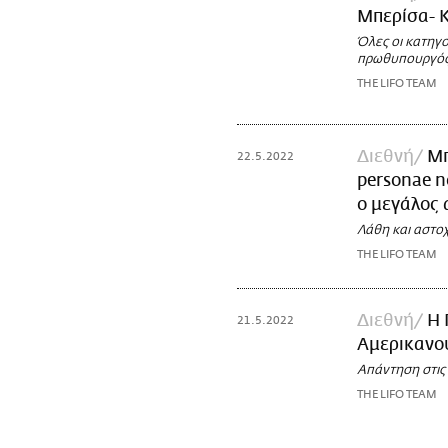
Μπερίσα- Κ
Όλες οι κατηγο
πρωθυπουργός 
THE LIFO TEAM
Διεθνή
Μπ
22.5.2022
personae no
ο μεγάλος
Λάθη και αστοχ
THE LIFO TEAM
Διεθνή
H 
21.5.2022
Αμερικανού
Απάντηση στις
THE LIFO TEAM