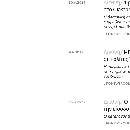
Διεθνή
Έρ
30.6.2025
στο Glasto
Η βρετανική α
«παραβίαση τη
συγκρότημα δι
LIFO NEWSROO
Διεθνή
ΗΠ
9.6.2025
σε πολίτες 
Η αμερικανική
υποστηρίζοντα
ταξιδιωτών
LIFO NEWSROO
Διεθνή
Ο 
15.3.2025
την είσοδο
Ο κατάλογος με
LIFO NEWSROO