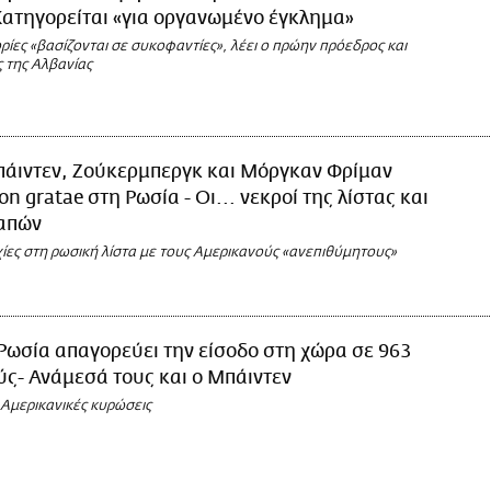
ατηγορείται «για οργανωμένο έγκλημα»
ρίες «βασίζονται σε συκοφαντίες», λέει ο πρώην πρόεδρος και
της Αλβανίας
άιντεν, Ζούκερμπεργκ και Μόργκαν Φρίμαν
n gratae στη Ρωσία - Οι... νεκροί της λίστας και
 απών
ίες στη ρωσική λίστα με τους Αμερικανούς «ανεπιθύμητους»
Ρωσία απαγορεύει την είσοδο στη χώρα σε 963
ς- Ανάμεσά τους και ο Μπάιντεν
 Αμερικανικές κυρώσεις