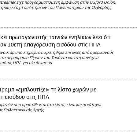
streamer είχε προγραμματισμένη εμφάνιση στην Oxford Union,
τητική λέσχη συζητήσεων του Πανεπιστημίου της Οξφόρδης
Γκέι πρωταγωνιστής ταινιών ενηλίκων λέει ότι
λαν 10ετή απαγόρευση εισόδου στις ΗΠΑ
νοστάρ υποστηρίζει ότι κρατήθηκε επί ώρες από αμερικανούς
στο αεροδρόμιο Πίρσον του Τορόντο και στη συνέχεια
πό τις ΗΠΑ για μία δεκαετία
Τραμπ «εμπλουτίζει» τη λίστα χωρών με
η εισόδου στις ΗΠΑ
ρατών που προστίθενται στη λίστα, είναι και οι κάτοχοι
ς Παλαιστινιακής Αρχής