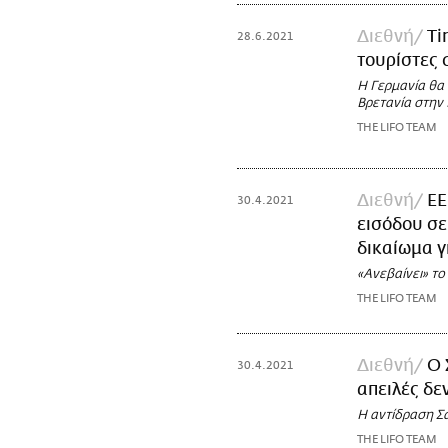
Διεθνή
Ti
28.6.2021
τουρίστες 
Η Γερμανία θα 
Βρετανία στην
THE LIFO TEAM
Διεθνή
ΕΕ
30.4.2021
εισόδου σε
δικαίωμα γ
«Ανεβαίνει» τ
THE LIFO TEAM
Διεθνή
Ο 
30.4.2021
απειλές δε
Η αντίδραση Σ
THE LIFO TEAM