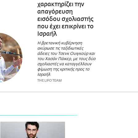
χαρακτηρίζει την
απαγόρευση
εισόδου σχολιαστής
που έχει επικρίνει το
Ισραήλ
Η βρετανική κυβέρνηση
ακύρωσε τις ταξιδιωτικές
άδειες του Τσενκ Ουιγκούρ και
του Χασάν Πάικερ, με τους δύο
σχολιαστές να καταγγέλλουν
φίμωση της κριτικής προς το
Ισραήλ
THE LIFO TEAM