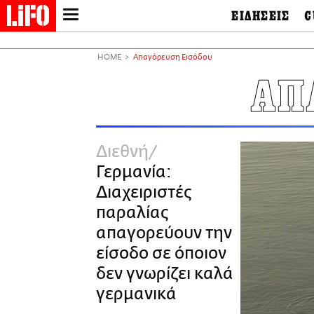
ΕΙΔΗΣΕΙΣ
C
LIFO SHOP
Ελλάδα
Ο
Διεθνή
Μ
NEWSLETTER
HOME
Απαγόρευση Εισόδου
Πολιτική
Θ
ΜΙΚΡΟΠΡΑΓΜΑΤΑ
ΑΠ
Οικονομία
Ει
THE GOOD LIFO
Πολιτισμός
Βι
LIFOLAND
Αθλητισμός
Αρ
CITY GUIDE
& 
Περιβάλλον
Διεθνή
D
ΑΜΠΑ
TV & Media
Φ
Γερμανία:
PRINT
Tech &
Science
Διαχειριστές
European Lifo
παραλίας
απαγορεύουν την
είσοδο σε όποιον
δεν γνωρίζει καλά
γερμανικά