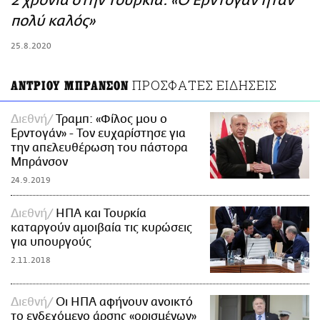
2 χρόνια στην Τουρκία: «Ο Ερντογάν ήταν
ΑΜΠΑ
πολύ καλός»
PRINT
25.8.2020
ΠΡΟΣΦΑΤΕΣ ΕΙΔΗΣΕΙΣ
ΑΝΤΡΙΟΥ ΜΠΡΑΝΣΟΝ
Διεθνή
Τραμπ: «Φίλος μου ο
Ερντογάν» - Τον ευχαρίστησε για
την απελευθέρωση του πάστορα
Μπράνσον
24.9.2019
Διεθνή
ΗΠΑ και Τουρκία
καταργούν αμοιβαία τις κυρώσεις
για υπουργούς
2.11.2018
Διεθνή
Οι ΗΠΑ αφήνουν ανοικτό
το ενδεχόμενο άρσης «ορισμένων»