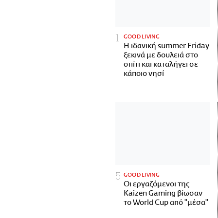
GOOD LIVING
Η ιδανική summer Friday
ξεκινά με δουλειά στο
σπίτι και καταλήγει σε
κάποιο νησί
GOOD LIVING
Οι εργαζόμενοι της
Kaizen Gaming βίωσαν
το World Cup από "μέσα"