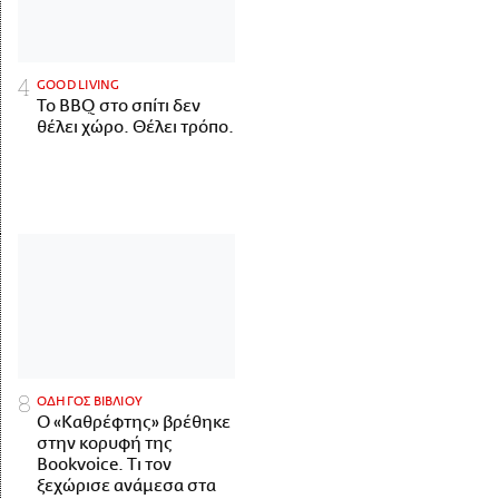
GOOD LIVING
Το BBQ στο σπίτι δεν
θέλει χώρο. Θέλει τρόπο.
ΟΔΗΓΟΣ ΒΙΒΛΙΟΥ
Ο «Καθρέφτης» βρέθηκε
στην κορυφή της
Bookvoice. Τι τον
ξεχώρισε ανάμεσα στα