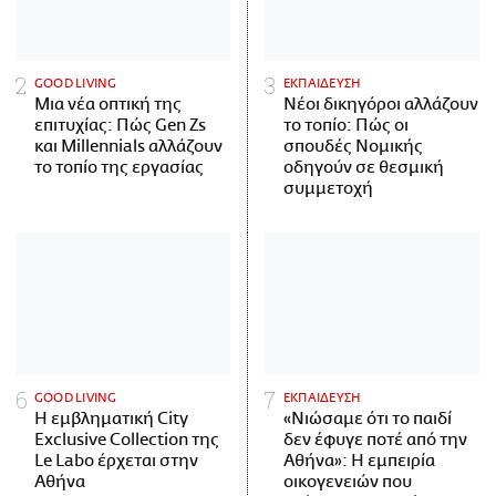
GOOD LIVING
ΕΚΠΑΙΔΕΥΣΗ
Μια νέα οπτική της
Νέοι δικηγόροι αλλάζουν
επιτυχίας: Πώς Gen Zs
το τοπίο: Πώς οι
και Millennials αλλάζουν
σπουδές Νομικής
το τοπίο της εργασίας
οδηγούν σε θεσμική
συμμετοχή
GOOD LIVING
ΕΚΠΑΙΔΕΥΣΗ
Η εμβληματική City
«Νιώσαμε ότι το παιδί
Exclusive Collection της
δεν έφυγε ποτέ από την
Le Labo έρχεται στην
Αθήνα»: Η εμπειρία
Αθήνα
οικογενειών που