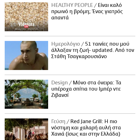
HEALTHY PEOPLE
Είναι καλό
πρωινό η βρόμη; Ένας γιατρός
απαντά
Ημερολόγιο
51 ταινίες που μού
άλλαξαν τη ζωή- updated. Aπό τον
Στάθη Τσαγκαρουσιάνο
Design
Μόνο στα όνειρα: Τα
υπέροχα σπίτια του Ιμπέρ ντε
Ζιβανσί
Γεύση
Red Jane Grill: Η πιο
νόστιμη και χαλαρή αυλή στα
Χανιά (ίσως και στην Ελλάδα)