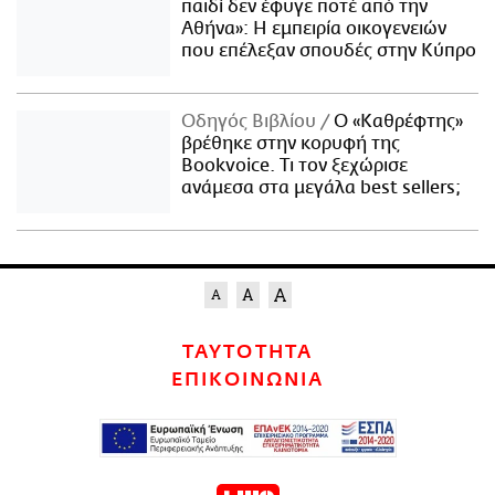
παιδί δεν έφυγε ποτέ από την
Αθήνα»: Η εμπειρία οικογενειών
που επέλεξαν σπουδές στην Κύπρο
Οδηγός Βιβλίου
Ο «Καθρέφτης»
βρέθηκε στην κορυφή της
Bookvoice. Τι τον ξεχώρισε
ανάμεσα στα μεγάλα best sellers;
ΤΑΥΤΟΤΗΤΑ
ΕΠΙΚΟΙΝΩΝΙΑ