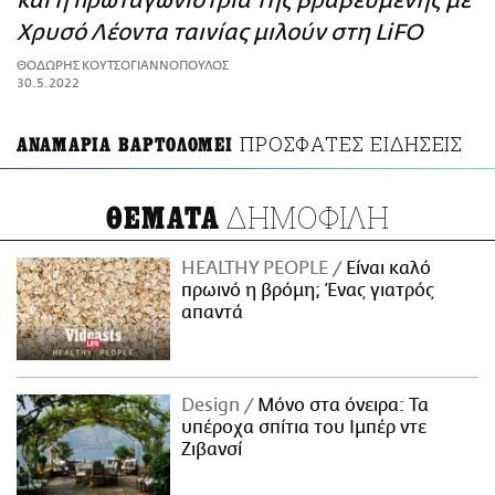
και η πρωταγωνίστρια της βραβευμένης με
ΑΜΠΑ
Χρυσό Λέοντα ταινίας μιλούν στη LiFO
PRINT
ΘΟΔΩΡΗΣ ΚΟΥΤΣΟΓΙΑΝΝΟΠΟΥΛΟΣ
30.5.2022
ΠΡΟΣΦΑΤΕΣ ΕΙΔΗΣΕΙΣ
ΑΝΑΜΑΡΙΑ ΒΑΡΤΟΛΟΜΕΙ
ΔΗΜΟΦΙΛΗ
ΘΕΜΑΤΑ
HEALTHY PEOPLE
Είναι καλό
πρωινό η βρόμη; Ένας γιατρός
απαντά
Design
Μόνο στα όνειρα: Τα
υπέροχα σπίτια του Ιμπέρ ντε
Ζιβανσί