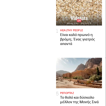
HEALTHY PEOPLE
Είναι καλό πρωινό η
βρόμη; Ένας γιατρός
απαντά
ΡΕΠΟΡΤΑΖ
Το θολό και δύσκολο
μέλλον της Μονής Σινά