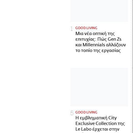
GOOD LIVING
Μια νέα οπτική της
επιτυχίας: Πώς Gen Zs
και Millennials αλλάζουν
το τοπίο της εργασίας
GOOD LIVING
Η εμβληματική City
Exclusive Collection της
Le Labo έρχεται στην