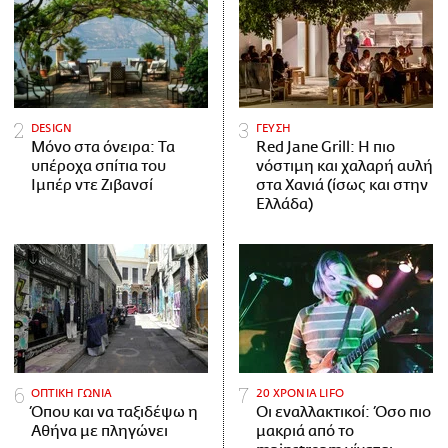
DESIGN
ΓΕΥΣΗ
Μόνο στα όνειρα: Τα
Red Jane Grill: Η πιο
υπέροχα σπίτια του
νόστιμη και χαλαρή αυλή
Ιμπέρ ντε Ζιβανσί
στα Χανιά (ίσως και στην
Ελλάδα)
ΟΠΤΙΚΗ ΓΩΝΙΑ
20 ΧΡΟΝΙΑ LIFO
Όπου και να ταξιδέψω η
Οι εναλλακτικοί: Όσο πιο
Αθήνα με πληγώνει
μακριά από το