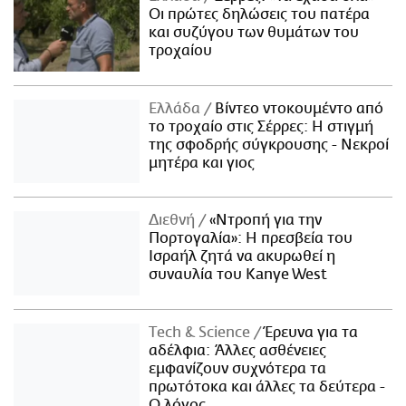
Οι πρώτες δηλώσεις του πατέρα
και συζύγου των θυμάτων του
τροχαίου
Ελλάδα
Βίντεο ντοκουμέντο από
το τροχαίο στις Σέρρες: Η στιγμή
της σφοδρής σύγκρουσης - Νεκροί
μητέρα και γιος
Διεθνή
«Ντροπή για την
Πορτογαλία»: Η πρεσβεία του
Ισραήλ ζητά να ακυρωθεί η
συναυλία του Kanye West
Τech & Science
Έρευνα για τα
αδέλφια: Άλλες ασθένειες
εμφανίζουν συχνότερα τα
πρωτότοκα και άλλες τα δεύτερα -
Ο λόγος