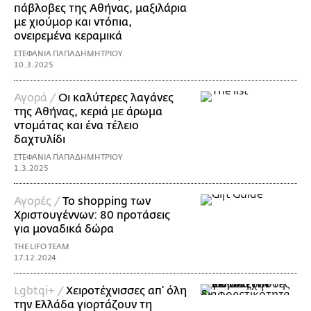
πάβλοβες της Αθήνας, μαξιλάρια
με χιούμορ και ντόπια,
ονειρεμένα κεραμικά
ΣΤΕΦΑΝΙΑ ΠΑΠΑΔΗΜΗΤΡΙΟΥ
10.3.2025
Αγορά /
Οι καλύτερες λαγάνες
της Αθήνας, κεριά με άρωμα
ντομάτας και ένα τέλειο
δαχτυλίδι
ΣΤΕΦΑΝΙΑ ΠΑΠΑΔΗΜΗΤΡΙΟΥ
1.3.2025
Αγορές /
Το shopping των
Χριστουγέννων: 80 προτάσεις
για μοναδικά δώρα
THE LIFO TEAM
17.12.2024
Lgbtqi+ /
Χειροτέχνισσες απ’ όλη
την Ελλάδα γιορτάζουν τη