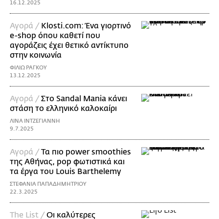
16.12.2025
Αγορά /
Klosti.com: Ένα γιορτινό
e-shop όπου καθετί που
αγοράζεις έχει θετικό αντίκτυπο
στην κοινωνία
ΦΙΛΙΩ ΡΑΓΚΟΥ
13.12.2025
Αγορά /
Στο Sandal Μania κάνει
στάση το ελληνικό καλοκαίρι
ΛΙΝΑ ΙΝΤΖΕΓΙΑΝΝΗ
9.7.2025
Αγορά /
Τα πιο power smoothies
της Αθήνας, pop φωτιστικά και
τα έργα του Louis Βarthelemy
ΣΤΕΦΑΝΙΑ ΠΑΠΑΔΗΜΗΤΡΙΟΥ
22.3.2025
The List /
Οι καλύτερες