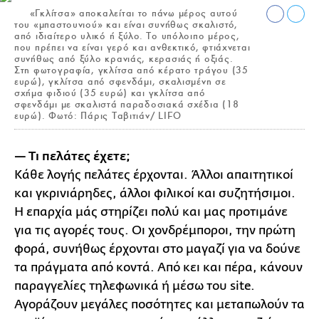
«Γκλίτσα» αποκαλείται το πάνω μέρος αυτού
του «μπαστουνιού» και είναι συνήθως σκαλιστό,
από ιδιαίτερο υλικό ή ξύλο. Το υπόλοιπο μέρος,
που πρέπει να είναι γερό και ανθεκτικό, φτιάχνεται
συνήθως από ξύλο κρανιάς, κερασιάς ή οξιάς.
Στη φωτογραφία, γκλίτσα από κέρατο τράγου (35
ευρώ), γκλίτσα από σφενδάμι, σκαλισμένη σε
σχήμα φιδιού (35 ευρώ) και γκλίτσα από
σφενδάμι με σκαλιστά παραδοσιακά σχέδια (18
ευρώ). Φωτό: Πάρις Tαβιτιάν/ LIFO
— Τι πελάτες έχετε;
Κάθε λογής πελάτες έρχονται. Άλλοι απαιτητικοί
και γκρινιάρηδες, άλλοι φιλικοί και συζητήσιμοι.
Η επαρχία μάς στηρίζει πολύ και μας προτιμάνε
για τις αγορές τους. Οι χονδρέμποροι, την πρώτη
φορά, συνήθως έρχονται στο μαγαζί για να δούνε
τα πράγματα από κοντά. Από κει και πέρα, κάνουν
παραγγελίες τηλεφωνικά ή μέσω του site.
Αγοράζουν μεγάλες ποσότητες και μεταπωλούν τα