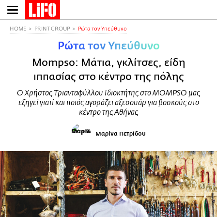
Παράκαμψη
προς
το
HOME
PRINT GROUP
Ρώτα τον Υπεύθυνο
κυρίως
Ρώτα τον Υπεύθυνο
περιεχόμενο
Mompso: Μάτια, γκλίτσες, είδη
ιππασίας στο κέντρο της πόλης
O Χρήστος Τριανταφύλλου Ιδιοκτήτης στο MOMPSO μας
εξηγεί γιατί και ποιός αγοράζει αξεσουάρ για βοσκούς στο
κέντρο της Αθήνας
Μαρίνα Πετρίδου