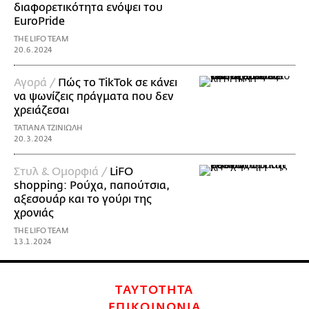
διαφορετικότητα ενόψει του
EuroPride
THE LIFO TEAM
20.6.2024
Αγορά /
Πώς το TikTok σε κάνει
να ψωνίζεις πράγματα που δεν
χρειάζεσαι
ΤΑΤΙΑΝΑ ΤΖΙΝΙΩΛΗ
20.3.2024
Στυλ & Ομορφιά /
LiFO
shopping: Ρούχα, παπούτσια,
αξεσουάρ και το γούρι της
χρονιάς
THE LIFO TEAM
13.1.2024
ΤΑΥΤΟΤΗΤΑ
ΕΠΙΚΟΙΝΩΝΙΑ