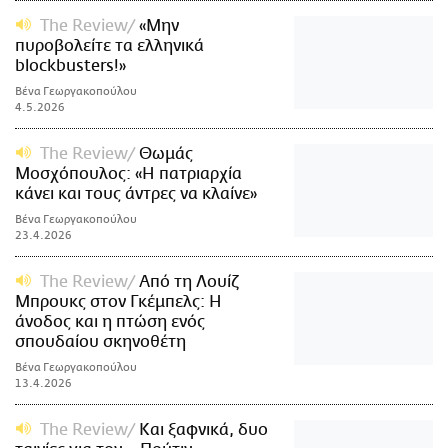
The Review
«Μην
πυροβολείτε τα ελληνικά
blockbusters!»
Βένα Γεωργακοπούλου
4.5.2026
The Review
Θωμάς
Μοσχόπουλος: «Η πατριαρχία
κάνει και τους άντρες να κλαίνε»
Βένα Γεωργακοπούλου
23.4.2026
The Review
Από τη Λουίζ
Μπρουκς στον Γκέμπελς: Η
άνοδος και η πτώση ενός
σπουδαίου σκηνοθέτη
Βένα Γεωργακοπούλου
13.4.2026
The Review
Και ξαφνικά, δυο