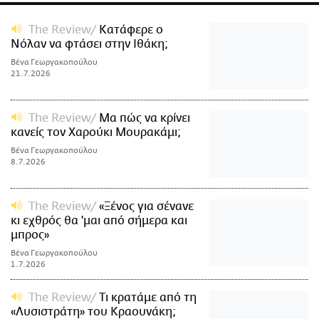
The Review
Κατάφερε ο
Νόλαν να φτάσει στην Ιθάκη;
Βένα Γεωργακοπούλου
21.7.2026
The Review
Μα πώς να κρίνει
κανείς τον Χαρούκι Μουρακάμι;
Βένα Γεωργακοπούλου
8.7.2026
The Review
«Ξένος για σένανε
κι εχθρός θα 'μαι από σήμερα και
μπρος»
Βένα Γεωργακοπούλου
1.7.2026
The Review
Τι κρατάμε από τη
«Λυσιστράτη» του Κραουνάκη;