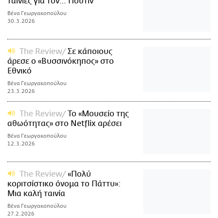
ταινίες για τον… Πούτιν
Βένα Γεωργακοπούλου
30.3.2026
The Review
Σε κάποιους
άρεσε ο «Βυσσινόκηπος» στο
Εθνικό
Βένα Γεωργακοπούλου
23.3.2026
The Review
Το «Μουσείο της
αθωότητας» στο Netflix αρέσει
Βένα Γεωργακοπούλου
12.3.2026
The Review
«Πολύ
κοριτσίστικο όνομα το Πάττυ»:
Μια καλή ταινία
Βένα Γεωργακοπούλου
27.2.2026