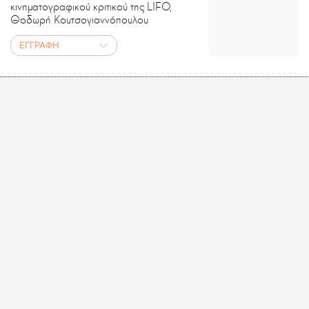
κινηματογραφικού κριτικού της LIFO,
Θοδωρή Κουτσογιαννόπουλου
ΕΓΓΡΑΦΗ
ΑΝΑΓΝΩΣΕΙΣ
Έργα λογοτεχνικής αξίας σε νέες
ηχογραφήσεις της LIFO και ηχητικά
ντοκουμέντα που έρχονται ξανά στο
φως.
ΕΓΓΡΑΦΗ
ΤΟ ΚΡΑΣΙ ΜΕ ΑΠΛΑ ΛΟΓΙΑ
Η Υρώ Κολιακουδάκη Dip WSET
απαντάει στις απορίες του Παναγιώτη
Ορφανίδη σχετικά με το κρασί, απλά
και με χιούμορ.