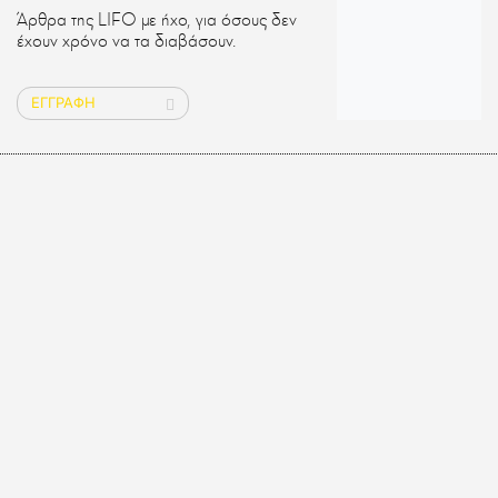
Άρθρα της LIFO με ήχο, για όσους δεν
έχουν χρόνο να τα διαβάσουν.
ΕΓΓΡΑΦΗ
RADIO LIFO
Podcasts από τη δημιουργική ομάδα της
LIFO, πάνω στις θεματικές που καλύπτει.
ΕΓΓΡΑΦΗ
ΣΥΜΦΩΝΙΚΗ ΜΟΥΣΙΚΗ -
ΙΣΤΟΡΙΕΣ
Πίσω από τα μεγάλα έργα της
Συμφωνικής Μουσικής που ερμηνεύει η