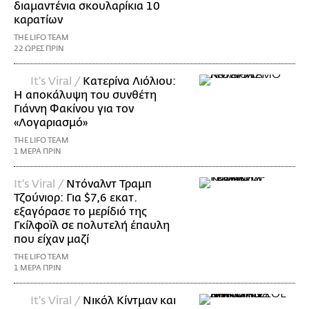
διαμαντένια σκουλαρίκια 10
καρατίων
THE LIFO TEAM
22 ΩΡΕΣ ΠΡΙΝ
It's Viral /
Κατερίνα Λιόλιου:
Η αποκάλυψη του συνθέτη
Γιάννη Φακίνου για τον
«Λογαριασμό»
THE LIFO TEAM
1 ΜΕΡΑ ΠΡΙΝ
It's Viral /
Ντόναλντ Τραμπ
Τζούνιορ: Για $7,6 εκατ.
εξαγόρασε το μερίδιό της
Γκίλφοϊλ σε πολυτελή έπαυλη
που είχαν μαζί
THE LIFO TEAM
1 ΜΕΡΑ ΠΡΙΝ
It's Viral /
Νικόλ Κίντμαν και