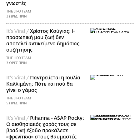
γνωστές
THE LIFO TEAM
3 ΩΡΕΣ ΠΡΙΝ
It's Viral /
Χρίστος Κούγιας: Η
προσωπική μου ζωή δεν
αποτελεί αντικείμενο δημόσιας
συζήτησης
THE LIFO TEAM
3 ΩΡΕΣ ΠΡΙΝ
It's Viral /
Παντρεύεται η Ιουλία
Καλλιμάνη: Πότε και πού θα
γίνει ο γάμος
THE LIFO TEAM
5 ΩΡΕΣ ΠΡΙΝ
It's Viral /
Rihanna - A$AP Rocky:
Ο αισθησιακός χορός τους σε
βραδινή έξοδο προκάλεσε
«φρενίτιδα» στους θαυμαστές