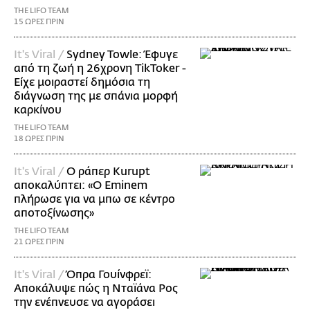
THE LIFO TEAM
15 ΩΡΕΣ ΠΡΙΝ
It's Viral /
Sydney Towle: Έφυγε
από τη ζωή η 26χρονη TikToker -
Είχε μοιραστεί δημόσια τη
διάγνωση της με σπάνια μορφή
καρκίνου
THE LIFO TEAM
18 ΩΡΕΣ ΠΡΙΝ
It's Viral /
Ο ράπερ Kurupt
αποκαλύπτει: «Ο Eminem
πλήρωσε για να μπω σε κέντρο
αποτοξίνωσης»
THE LIFO TEAM
21 ΩΡΕΣ ΠΡΙΝ
It's Viral /
Όπρα Γουίνφρεϊ:
Αποκάλυψε πώς η Νταϊάνα Ρος
την ενέπνευσε να αγοράσει