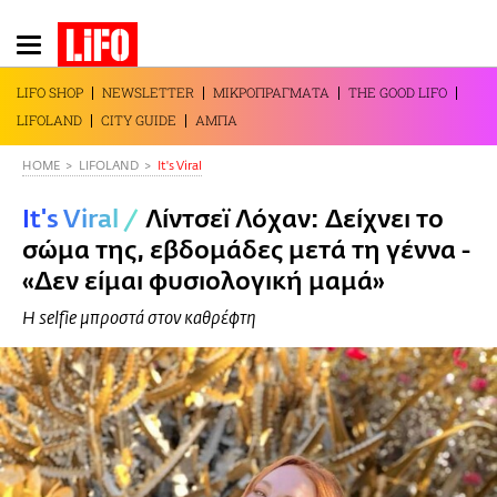
Παράκαμψη
προς
το
LIFO SHOP
NEWSLETTER
ΜΙΚΡΟΠΡΑΓΜΑΤΑ
THE GOOD LIFO
κυρίως
LIFOLAND
CITY GUIDE
ΑΜΠΑ
περιεχόμενο
HOME
LIFOLAND
It's Viral
It's Viral
/
Λίντσεϊ Λόχαν: Δείχνει το
σώμα της, εβδομάδες μετά τη γέννα -
«Δεν είμαι φυσιολογική μαμά»
Η selfie μπροστά στον καθρέφτη