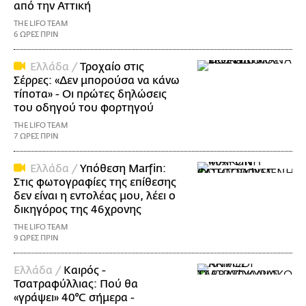
από την Αττική
THE LIFO TEAM
6 ΩΡΕΣ ΠΡΙΝ
Ελλάδα /
Τροχαίο στις
Σέρρες: «Δεν μπορούσα να κάνω
τίποτα» - Οι πρώτες δηλώσεις
του οδηγού του φορτηγού
THE LIFO TEAM
7 ΩΡΕΣ ΠΡΙΝ
Ελλάδα /
Υπόθεση Marfin:
Στις φωτογραφίες της επίθεσης
δεν είναι η εντολέας μου, λέει ο
δικηγόρος της 46χρονης
THE LIFO TEAM
9 ΩΡΕΣ ΠΡΙΝ
Ελλάδα /
Καιρός -
Τσατραφύλλιας: Πού θα
«γράψει» 40°C σήμερα -