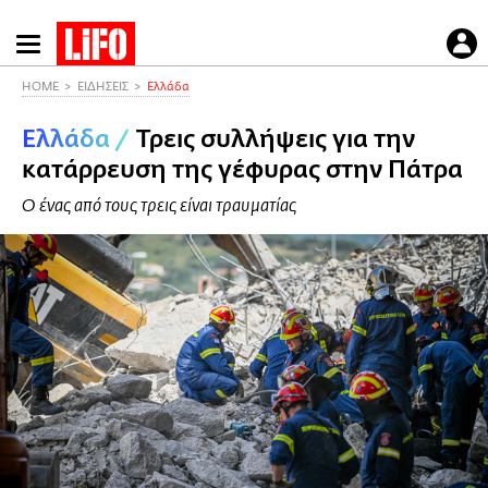
Παράκαμψη
προς
το
HOME
ΕΙΔΗΣΕΙΣ
Ελλάδα
κυρίως
Ελλάδα
/
Τρεις συλλήψεις για την
περιεχόμενο
κατάρρευση της γέφυρας στην Πάτρα
Ο ένας από τους τρεις είναι τραυματίας