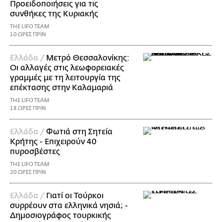
Προειδοποιήσεις για τις
συνθήκες της Κυριακής
THE LIFO TEAM
10 ΩΡΕΣ ΠΡΙΝ
Ελλάδα /
Μετρό Θεσσαλονίκης:
Οι αλλαγές στις λεωφορειακές
γραμμές με τη λειτουργία της
επέκτασης στην Καλαμαριά
THE LIFO TEAM
18 ΩΡΕΣ ΠΡΙΝ
Ελλάδα /
Φωτιά στη Σητεία
Κρήτης - Επιχειρούν 40
πυροσβέστες
THE LIFO TEAM
20 ΩΡΕΣ ΠΡΙΝ
Ελλάδα /
Γιατί οι Τούρκοι
συρρέουν στα ελληνικά νησιά; -
Δημοσιογράφος τουρκικής