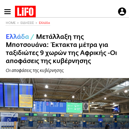
Παράκαμψη
προς
το
HOME
ΕΙΔΗΣΕΙΣ
Ελλάδα
κυρίως
Ελλάδα
/
Μετάλλαξη της
περιεχόμενο
Μποτσουάνα: Έκτακτα μέτρα για
ταξιδιώτες 9 χωρών της Αφρικής -Οι
αποφάσεις της κυβέρνησης
Οι αποφάσεις της κυβέρνησης