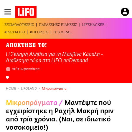
Παράκαμψη
προς
το
ΕΞΟΜΟΛΟΓΗΣΕΙΣ
ΠΑΡΑΞΕΝΕΣ ΕΙΔΗΣΕΙΣ
LIFEHACKER
κυρίως
#INSTALIFO
#LIFOPETS
IT'S VIRAL
περιεχόμενο
ΑΠΟΚΤΗΣΕ ΤΟ!
Η Σκληρή Αλήθεια για τη Μαλβίνα Κάραλη -
Διαθέσιμη τώρα στo LiFO onDemand
Δείτε περισσότερα
HOME
LIFOLAND
Mικροπράγματα
Mικροπράγματα
/
Μαντέψτε πού
εγχειρίστηκε η Ραχήλ Μακρή πριν
από τρία χρόνια. (Ναι, σε ιδιωτικό
νοσοκομείο!)