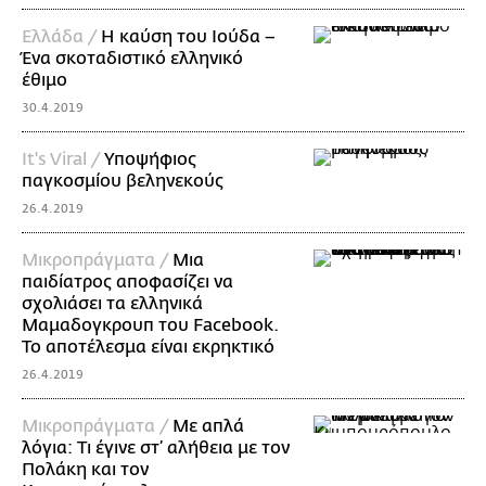
Ελλάδα /
Η καύση του Ιούδα –
Ένα σκοταδιστικό ελληνικό
έθιμο
30.4.2019
It's Viral /
Υποψήφιος
παγκοσμίου βεληνεκούς
26.4.2019
Mικροπράγματα /
Μια
παιδίατρος αποφασίζει να
σχολιάσει τα ελληνικά
Μαμαδογκρουπ του Facebook.
Το αποτέλεσμα είναι εκρηκτικό
26.4.2019
Mικροπράγματα /
Με απλά
λόγια: Τι έγινε στ’ αλήθεια με τον
Πολάκη και τον