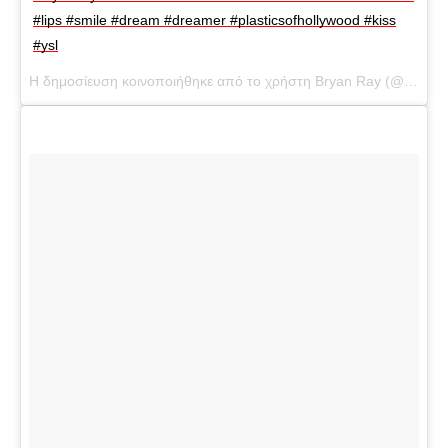
#lips #smile #dream #dreamer #plasticsofhollywood #kiss
#ysl
Η δημοσίευση κοινοποιήθηκε από το χρήστη Bryan Ray (@beeray416) στις