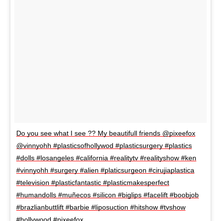
Do you see what I see ?? My beautifull friends @pixeefox
@vinnyohh #plasticsofhollywod #plasticsurgery #plastics
#dolls #losangeles #california #realitytv #realityshow #ken
#vinnyohh #surgery #alien #platicsurgeon #cirujiaplastica
#television #plasticfantastic #plasticmakesperfect
#humandolls #muñecos #silicon #biglips #facelift #boobjob
#brazlianbuttlift #barbie #liposuction #hitshow #tvshow
#hollywood #pixeefox