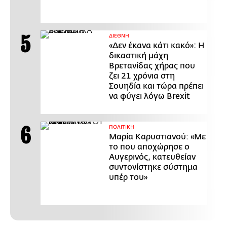
ΔΙΕΘΝΗ
«Δεν έκανα κάτι κακό»: Η
δικαστική μάχη
Βρετανίδας χήρας που
ζει 21 χρόνια στη
Σουηδία και τώρα πρέπει
να φύγει λόγω Brexit
ΠΟΛΙΤΙΚΗ
Μαρία Καρυστιανού: «Με
το που αποχώρησε ο
Αυγερινός, κατευθείαν
συντονίστηκε σύστημα
υπέρ του»