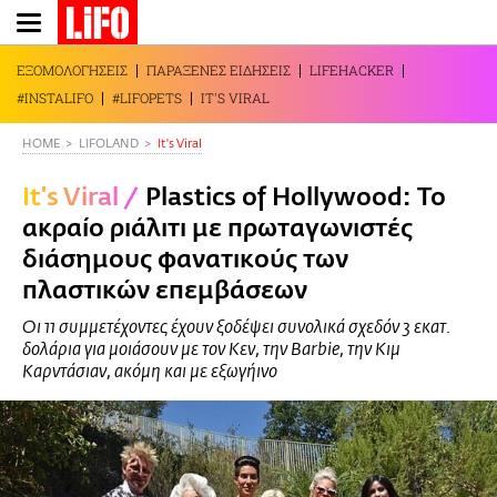
Παράκαμψη
προς
το
ΕΞΟΜΟΛΟΓΗΣΕΙΣ
ΠΑΡΑΞΕΝΕΣ ΕΙΔΗΣΕΙΣ
LIFEHACKER
κυρίως
#INSTALIFO
#LIFOPETS
IT'S VIRAL
περιεχόμενο
HOME
LIFOLAND
It's Viral
It's Viral
/
Plastics of Hollywood: Το
ακραίο ριάλιτι με πρωταγωνιστές
διάσημους φανατικούς των
πλαστικών επεμβάσεων
Οι 11 συμμετέχοντες έχουν ξοδέψει συνολικά σχεδόν 3 εκατ.
δολάρια για μοιάσουν με τον Κεν, την Barbie, την Κιμ
Καρντάσιαν, ακόμη και με εξωγήινο