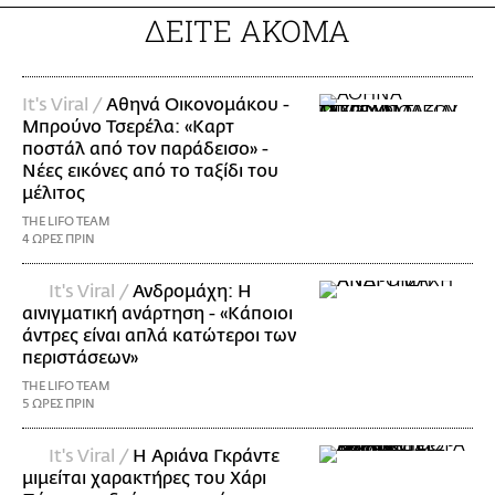
ΔΕΙΤΕ ΑΚΟΜΑ
It's Viral /
Αθηνά Οικονομάκου -
Μπρούνο Τσερέλα: «Καρτ
ποστάλ από τον παράδεισο» -
Νέες εικόνες από το ταξίδι του
μέλιτος
THE LIFO TEAM
4 ΩΡΕΣ ΠΡΙΝ
It's Viral /
Ανδρομάχη: Η
αινιγματική ανάρτηση - «Κάποιοι
άντρες είναι απλά κατώτεροι των
περιστάσεων»
THE LIFO TEAM
5 ΩΡΕΣ ΠΡΙΝ
It's Viral /
Η Αριάνα Γκράντε
μιμείται χαρακτήρες του Χάρι