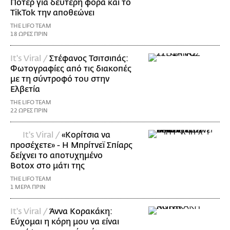
Πότερ για δεύτερη φορά και το
TikTok την αποθεώνει
THE LIFO TEAM
18 ΩΡΕΣ ΠΡΙΝ
It's Viral /
Στέφανος Τσιτσιπάς:
Φωτογραφίες από τις διακοπές
με τη σύντροφό του στην
Ελβετία
THE LIFO TEAM
22 ΩΡΕΣ ΠΡΙΝ
It's Viral /
«Κορίτσια να
προσέχετε» - Η Μπρίτνεϊ Σπίαρς
δείχνει το αποτυχημένο
Botox στο μάτι της
THE LIFO TEAM
1 ΜΕΡΑ ΠΡΙΝ
It's Viral /
Άννα Κορακάκη:
Εύχομαι η κόρη μου να είναι