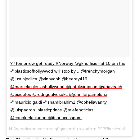
??Tomorrow get ready #Norway @gknoffisiell at 10 pm the
@plasticsofhollywwod will stop by ...@frenchymorgan
@justinjedlica @vinnyohh @beeray416
@marcelaiglesiashollywood @patriksimpson @ariaveach
@pixeefox @rodrigoalvesukc @jenniferpamplona
@mauricio.galdi @shamibrahim1 @opheliavanity
@luispadron_plasticprince @telefenoticias
@canaldelaciudad @itsprincesspom
Η δημοσίευση κοινοποιήθηκε από το χρήστη ???Plastics of Hollywood??? (@plasticsofhollywood) στις