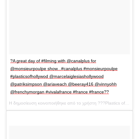
?A great day of #filming with @canalplus for
@monsieurpoulpe show...#canalplus #monsieurpoulpe
#plasticsofhollywod @marcelaiglesiashollywood
@patriksimpson @ariaveach @beeray416 @vinnyohh
@frenchymorgan #vivalafrance #france #france??
Η δημοσίευση κοινοποιήθηκε από το χρήστη ???Plastics of Hollywood??? (@plasticsofhollywood) στις