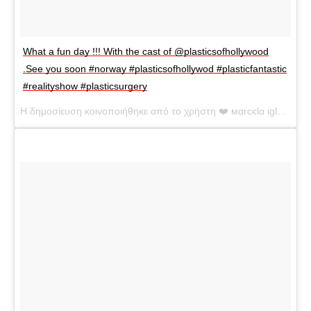
What a fun day !!! With the cast of @plasticsofhollywood
.See you soon #norway #plasticsofhollywod #plasticfantastic
#realityshow #plasticsurgery
Η δημοσίευση κοινοποιήθηκε από το χρήστη ❤️ мαrcєlα ιglєѕιαѕ ❤️ (@marcelaiglesiashollywood) στις