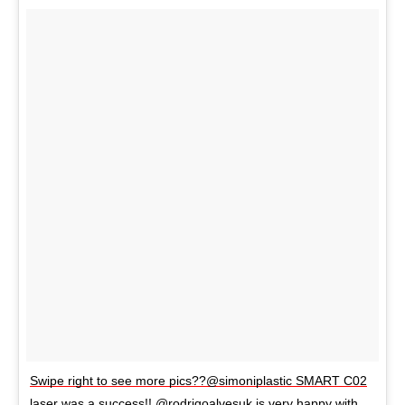
Swipe right to see more pics??@simoniplastic SMART C02
laser was a success!! @rodrigoalvesuk is very happy with