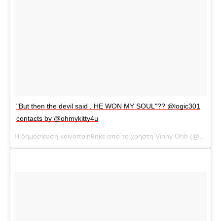
"But then the devil said , HE WON MY SOUL"?? @logic301
contacts by @ohmykitty4u
Η δημοσίευση κοινοποιήθηκε από το χρήστη Vinny Ohh (@vinnyohh) στις