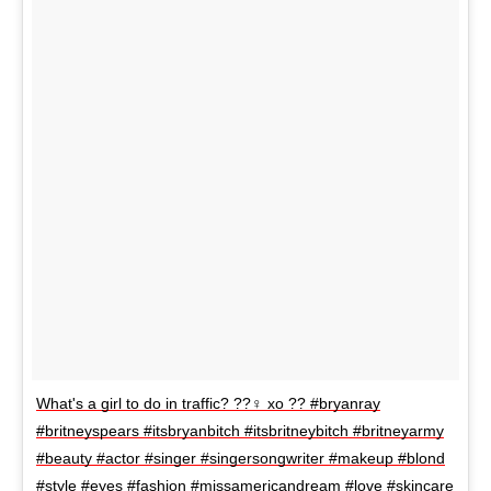
What's a girl to do in traffic? ??‍♀️ xo ?? #bryanray
#britneyspears #itsbryanbitch #itsbritneybitch #britneyarmy
#beauty #actor #singer #singersongwriter #makeup #blond
#style #eyes #fashion #missamericandream #love #skincare