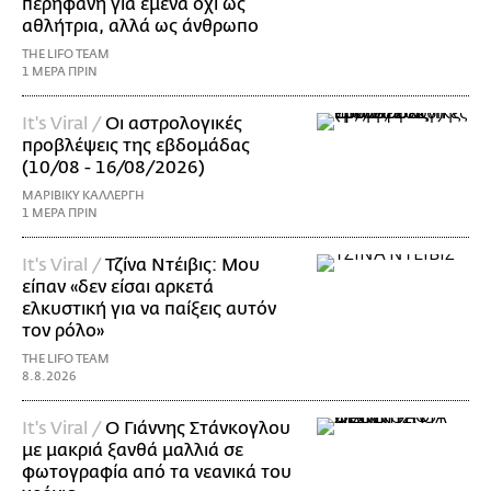
περήφανη για εμένα όχι ως
αθλήτρια, αλλά ως άνθρωπο
THE LIFO TEAM
1 ΜΕΡΑ ΠΡΙΝ
It's Viral /
Οι αστρολογικές
προβλέψεις της εβδομάδας
(10/08 - 16/08/2026)
ΜΑΡΙΒΙΚΥ ΚΑΛΛΕΡΓΗ
1 ΜΕΡΑ ΠΡΙΝ
It's Viral /
Τζίνα Ντέιβις: Μου
είπαν «δεν είσαι αρκετά
ελκυστική για να παίξεις αυτόν
τον ρόλο»
THE LIFO TEAM
8.8.2026
It's Viral /
Ο Γιάννης Στάνκογλου
με μακριά ξανθά μαλλιά σε
φωτογραφία από τα νεανικά του