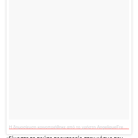
Η δημοσίευση κοινοποιήθηκε από το χρήστη AngeliqueFrenchyMorgan (@frenchymorgan)