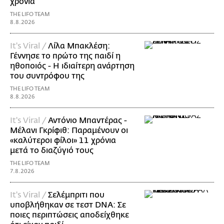
χρόνια
THE LIFO TEAM
8.8.2026
It's Viral /
Λίλα Μπακλέση:
Γέννησε το πρώτο της παιδί η
ηθοποιός - Η ιδιαίτερη ανάρτηση
του συντρόφου της
THE LIFO TEAM
8.8.2026
It's Viral /
Αντόνιο Μπαντέρας -
Μέλανι Γκρίφιθ: Παραμένουν οι
«καλύτεροι φίλοι» 11 χρόνια
μετά το διαζύγιό τους
THE LIFO TEAM
7.8.2026
It's Viral /
Σελέμπριτι που
υποβλήθηκαν σε τεστ DNA: Σε
ποιες περιπτώσεις αποδείχθηκε