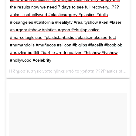
the results now we need 7 days to see full recovery...???
#plasticsofhollywod #plasticsurgery #plastics #dolls
#losangeles #california #realitytv #realityshow #ken #laser
#surgery #show #platicsurgeon #cirujiaplastica
#marcelaiglesias #plasticfantastic #plasticmakesperfect
#humandolls #muñecos #silicon #biglips #facelift #boobjob
#brazlianbuttlift #barbie #rodrigoalves #hitshow #tvshow
#hollywood #celebrity
Η δημοσίευση κοινοποιήθηκε από το χρήστη ???Plastics of Hollywood??? (@plasticsofhollywood) στις