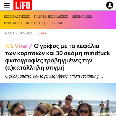
Παράκαμψη
προς
το
ΕΞΟΜΟΛΟΓΗΣΕΙΣ
ΠΑΡΑΞΕΝΕΣ ΕΙΔΗΣΕΙΣ
LIFEHACKER
κυρίως
#INSTALIFO
#LIFOPETS
IT'S VIRAL
περιεχόμενο
HOME
LIFOLAND
It's Viral
It's Viral
/
O γρίφος με τα κεφάλια
των κοριτσιών και 30 ακόμη mindfuck
φωτογραφίες τραβηγμένες την
(α)κατάλληλη στιγμή
Oφθαλμαπάτες, κακές γωνίες λήψεις, απίστευτο timing ...