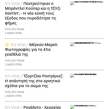
It's Viral /
Παντρεύτηκαν ο
Μπράντλεϊ Κούπερ και η Τζίτζι
Χαντίντ; - Η νέα κοινή τους
έξοδος που πυροδότησε τις
φήμες
THE LIFO TEAM
1 ΜΕΡΑ ΠΡΙΝ
It's Viral /
Μέγκαν Μαρκλ:
Φωτογραφίες για τα 45α
γενέθλιά της
THE LIFO TEAM
1 ΜΕΡΑ ΠΡΙΝ
It's Viral /
Τζορτζίνα Ροντρίγκεζ:
Η απάντησή της στα αρνητικά
σχόλια για το σώμα της
THE LIFO TEAM
1 ΜΕΡΑ ΠΡΙΝ
It's Viral /
Ρονάλντο - Χεορχίνα