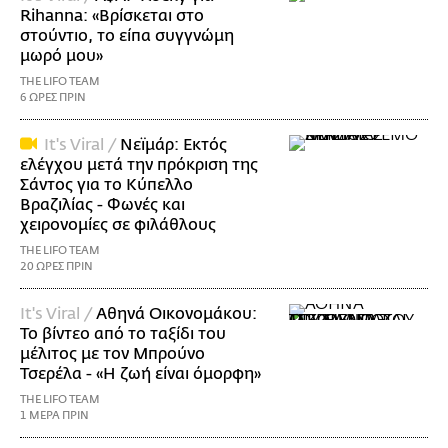
Rihanna: «Βρίσκεται στο
στούντιο, το είπα συγγνώμη
μωρό μου»
THE LIFO TEAM
6 ΩΡΕΣ ΠΡΙΝ
It's Viral /
Νεϊμάρ: Εκτός
ελέγχου μετά την πρόκριση της
Σάντος για το Κύπελλο
Βραζιλίας - Φωνές και
χειρονομίες σε φιλάθλους
THE LIFO TEAM
20 ΩΡΕΣ ΠΡΙΝ
It's Viral /
Αθηνά Οικονομάκου:
Το βίντεο από το ταξίδι του
μέλιτος με τον Μπρούνο
Τσερέλα - «Η ζωή είναι όμορφη»
THE LIFO TEAM
1 ΜΕΡΑ ΠΡΙΝ