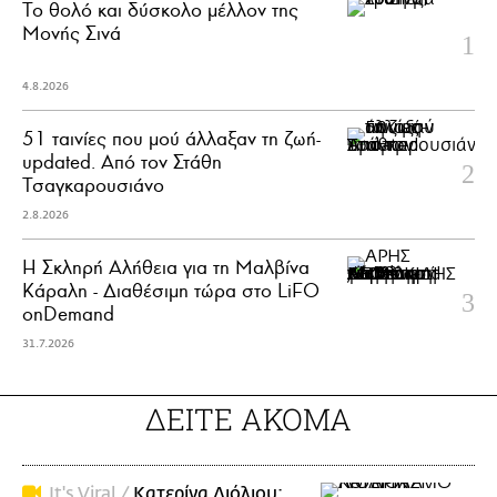
Το θολό και δύσκολο μέλλον της
Μονής Σινά
4.8.2026
51 ταινίες που μού άλλαξαν τη ζωή-
updated. Aπό τον Στάθη
Τσαγκαρουσιάνο
2.8.2026
Η Σκληρή Αλήθεια για τη Μαλβίνα
Κάραλη - Διαθέσιμη τώρα στo LiFO
onDemand
31.7.2026
ΔΕΙΤΕ ΑΚΟΜΑ
It's Viral /
Κατερίνα Λιόλιου: