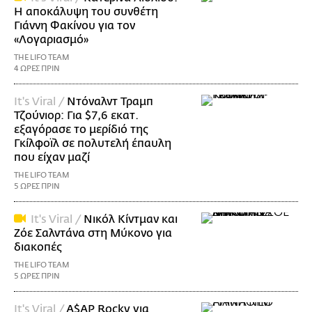
Η αποκάλυψη του συνθέτη
Γιάννη Φακίνου για τον
«Λογαριασμό»
THE LIFO TEAM
4 ΩΡΕΣ ΠΡΙΝ
It's Viral /
Ντόναλντ Τραμπ
Τζούνιορ: Για $7,6 εκατ.
εξαγόρασε το μερίδιό της
Γκίλφοϊλ σε πολυτελή έπαυλη
που είχαν μαζί
THE LIFO TEAM
5 ΩΡΕΣ ΠΡΙΝ
It's Viral /
Νικόλ Κίντμαν και
Ζόε Σαλντάνα στη Μύκονο για
διακοπές
THE LIFO TEAM
5 ΩΡΕΣ ΠΡΙΝ
It's Viral /
A$AP Rocky για