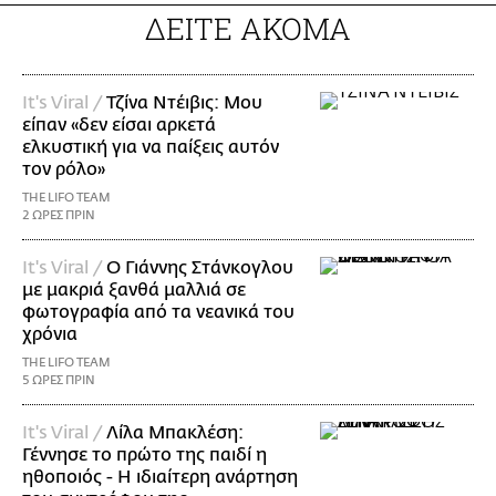
ΔΕΙΤΕ ΑΚΟΜΑ
It's Viral /
Τζίνα Ντέιβις: Μου
είπαν «δεν είσαι αρκετά
ελκυστική για να παίξεις αυτόν
τον ρόλο»
THE LIFO TEAM
2 ΩΡΕΣ ΠΡΙΝ
It's Viral /
Ο Γιάννης Στάνκογλου
με μακριά ξανθά μαλλιά σε
φωτογραφία από τα νεανικά του
χρόνια
THE LIFO TEAM
5 ΩΡΕΣ ΠΡΙΝ
It's Viral /
Λίλα Μπακλέση:
Γέννησε το πρώτο της παιδί η
ηθοποιός - Η ιδιαίτερη ανάρτηση