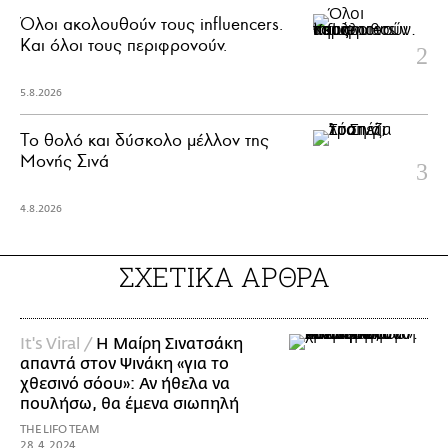
Όλοι ακολουθούν τους influencers.
Και όλοι τους περιφρονούν.
5.8.2026
Το θολό και δύσκολο μέλλον της
Μονής Σινά
4.8.2026
ΣΧΕΤΙΚΑ ΑΡΘΡΑ
It's Viral /
Η Μαίρη Σινατσάκη
απαντά στον Ψινάκη «για το
χθεσινό σόου»: Αν ήθελα να
πουλήσω, θα έμενα σιωπηλή
THE LIFO TEAM
28.4.2024