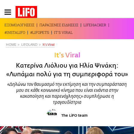
Παράκαμψη
προς
το
ΕΞΟΜΟΛΟΓΗΣΕΙΣ
ΠΑΡΑΞΕΝΕΣ ΕΙΔΗΣΕΙΣ
LIFEHACKER
κυρίως
#INSTALIFO
#LIFOPETS
IT'S VIRAL
περιεχόμενο
HOME
LIFOLAND
It's Viral
It's Viral
Κατερίνα Λιόλιου για Ηλία Ψινάκη:
«Λυπάμαι πολύ για τη συμπεριφορά του»
«Δηλώνω τον θαυμασμό την εκτίμηση και την συμπαράσταση
μου σε κάθε κοινωνικό κίνημα που είναι ενάντια στην
κακοποίηση και παρενόχλησης» συμπλήρωσε η
τραγουδίστρια
The LiFO team