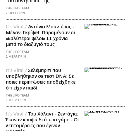
του συντρόφου της
THE LIFO TEAM
7 ΩΡΕΣ ΠΡΙΝ
It's Viral /
Αντόνιο Μπαντέρας -
Μέλανι Γκρίφιθ: Παραμένουν οι
«καλύτεροι φίλοι» 11 χρόνια
μετά το διαζύγιό τους
THE LIFO TEAM
1 ΜΕΡΑ ΠΡΙΝ
It's Viral /
Σελέμπριτι που
υποβλήθηκαν σε τεστ DNA: Σε
ποιες περιπτώσεις αποδείχθηκε
ότι είχαν παιδί
THE LIFO TEAM
1 ΜΕΡΑ ΠΡΙΝ
It's Viral /
Τομ Χόλαντ - Ζεντάγια:
Έκαναν κρυφά δεύτερο γάμο - Οι
λεπτομέρειες που έγιναν