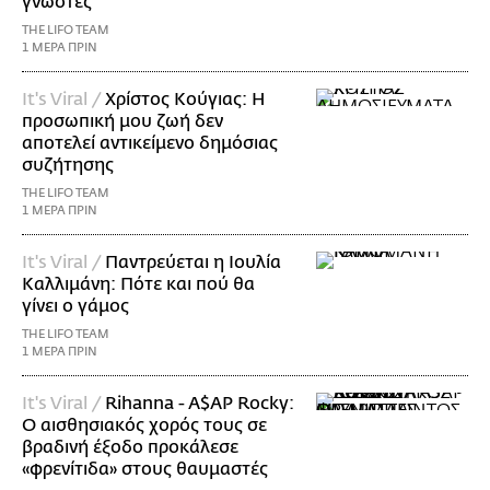
γνωστές
THE LIFO TEAM
1 ΜΕΡΑ ΠΡΙΝ
It's Viral /
Χρίστος Κούγιας: Η
προσωπική μου ζωή δεν
αποτελεί αντικείμενο δημόσιας
συζήτησης
THE LIFO TEAM
1 ΜΕΡΑ ΠΡΙΝ
It's Viral /
Παντρεύεται η Ιουλία
Καλλιμάνη: Πότε και πού θα
γίνει ο γάμος
THE LIFO TEAM
1 ΜΕΡΑ ΠΡΙΝ
It's Viral /
Rihanna - A$AP Rocky:
Ο αισθησιακός χορός τους σε
βραδινή έξοδο προκάλεσε
«φρενίτιδα» στους θαυμαστές