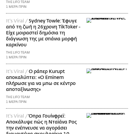
THE LIFO TEAM
1 ΜΕΡΑ ΠΡΙΝ
It's Viral /
Sydney Towle: Έφυγε
από τη ζωή η 26χρονη TikToker -
Είχε μοιραστεί δημόσια τη
διάγνωση της με σπάνια μορφή
καρκίνου
THE LIFO TEAM
1 ΜΕΡΑ ΠΡΙΝ
It's Viral /
Ο ράπερ Kurupt
αποκαλύπτει: «Ο Eminem
πλήρωσε για να μπω σε κέντρο
αποτοξίνωσης»
THE LIFO TEAM
1 ΜΕΡΑ ΠΡΙΝ
It's Viral /
Όπρα Γουίνφρεϊ:
Αποκάλυψε πώς η Νταϊάνα Ρος
την ενέπνευσε να αγοράσει
διαμαντένια σκουλαρίκια 10