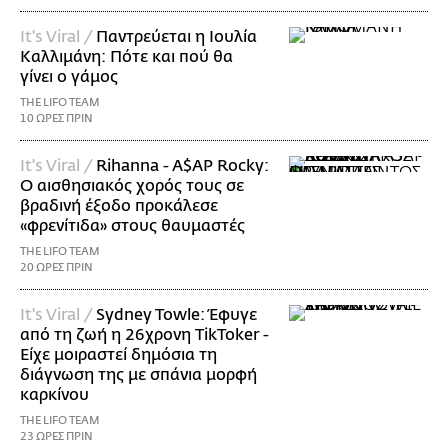
It's Viral /
Παντρεύεται η Ιουλία
Καλλιμάνη: Πότε και πού θα
γίνει ο γάμος
THE LIFO TEAM
10 ΩΡΕΣ ΠΡΙΝ
It's Viral /
Rihanna - A$AP Rocky:
Ο αισθησιακός χορός τους σε
βραδινή έξοδο προκάλεσε
«φρενίτιδα» στους θαυμαστές
THE LIFO TEAM
20 ΩΡΕΣ ΠΡΙΝ
It's Viral /
Sydney Towle: Έφυγε
από τη ζωή η 26χρονη TikToker -
Είχε μοιραστεί δημόσια τη
διάγνωση της με σπάνια μορφή
καρκίνου
THE LIFO TEAM
23 ΩΡΕΣ ΠΡΙΝ