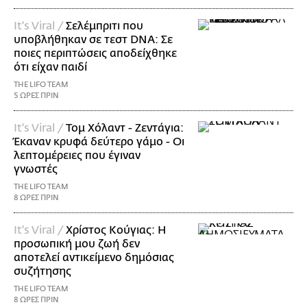
It's Viral /
Σελέμπριτι που
υποβλήθηκαν σε τεστ DNA: Σε
ποιες περιπτώσεις αποδείχθηκε
ότι είχαν παιδί
THE LIFO TEAM
5 ΩΡΕΣ ΠΡΙΝ
It's Viral /
Τομ Χόλαντ - Ζεντάγια:
Έκαναν κρυφά δεύτερο γάμο - Οι
λεπτομέρειες που έγιναν
γνωστές
THE LIFO TEAM
8 ΩΡΕΣ ΠΡΙΝ
It's Viral /
Χρίστος Κούγιας: Η
προσωπική μου ζωή δεν
αποτελεί αντικείμενο δημόσιας
συζήτησης
THE LIFO TEAM
8 ΩΡΕΣ ΠΡΙΝ