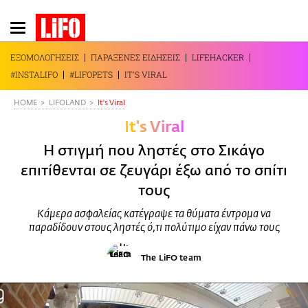
Παράκαμψη
προς
το
ΕΞΟΜΟΛΟΓΗΣΕΙΣ
ΠΑΡΑΞΕΝΕΣ ΕΙΔΗΣΕΙΣ
LIFEHACKER
κυρίως
#INSTALIFO
#LIFOPETS
IT'S VIRAL
περιεχόμενο
HOME
LIFOLAND
It's Viral
It's Viral
Η στιγμή που ληστές στο Σικάγο
επιτίθενται σε ζευγάρι έξω από το σπίτι
τους
Κάμερα ασφαλείας κατέγραψε τα θύματα έντρομα να
παραδίδουν στους ληστές ό,τι πολύτιμο είχαν πάνω τους
The LiFO team