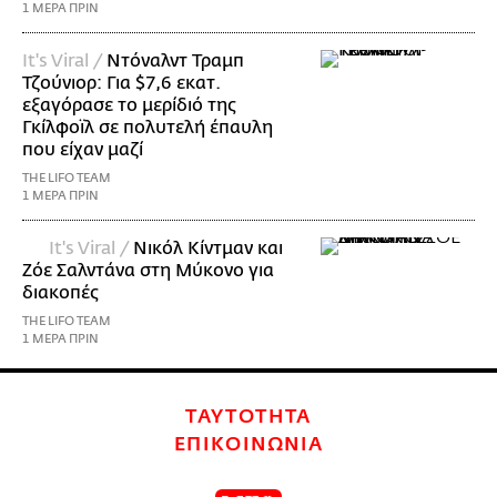
1 ΜΕΡΑ ΠΡΙΝ
It's Viral /
Ντόναλντ Τραμπ
Τζούνιορ: Για $7,6 εκατ.
εξαγόρασε το μερίδιό της
Γκίλφοϊλ σε πολυτελή έπαυλη
που είχαν μαζί
THE LIFO TEAM
1 ΜΕΡΑ ΠΡΙΝ
It's Viral /
Νικόλ Κίντμαν και
Ζόε Σαλντάνα στη Μύκονο για
διακοπές
THE LIFO TEAM
1 ΜΕΡΑ ΠΡΙΝ
ΤΑΥΤΟΤΗΤΑ
ΕΠΙΚΟΙΝΩΝΙΑ