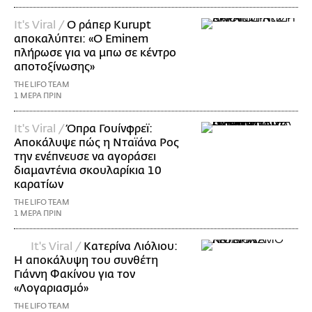
It's Viral /
Ο ράπερ Kurupt
αποκαλύπτει: «Ο Eminem
πλήρωσε για να μπω σε κέντρο
αποτοξίνωσης»
THE LIFO TEAM
1 ΜΕΡΑ ΠΡΙΝ
It's Viral /
Όπρα Γουίνφρεϊ:
Αποκάλυψε πώς η Νταϊάνα Ρος
την ενέπνευσε να αγοράσει
διαμαντένια σκουλαρίκια 10
καρατίων
THE LIFO TEAM
1 ΜΕΡΑ ΠΡΙΝ
It's Viral /
Κατερίνα Λιόλιου:
Η αποκάλυψη του συνθέτη
Γιάννη Φακίνου για τον
«Λογαριασμό»
THE LIFO TEAM