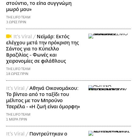
στούντιο, το είπα συγγνώμη
μωρό μου»
THE LIFO TEAM
3 ΩΡΕΣ ΠΡΙΝ
It's Viral /
Νεϊμάρ: Εκτός
ελέγχου μετά την πρόκριση της
Σάντος για το Κύπελλο
Βραζιλίας - Φωνές και
χειρονομίες σε φιλάθλους
THE LIFO TEAM
18 ΩΡΕΣ ΠΡΙΝ
It's Viral /
Αθηνά Οικονομάκου:
Το βίντεο από το ταξίδι του
μέλιτος με τον Μπρούνο
Τσερέλα - «Η ζωή είναι όμορφη»
THE LIFO TEAM
1 ΜΕΡΑ ΠΡΙΝ
It's Viral /
Παντρεύτηκαν ο