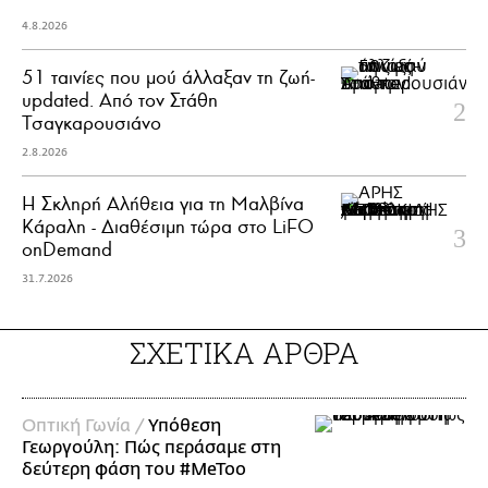
4.8.2026
51 ταινίες που μού άλλαξαν τη ζωή-
updated. Aπό τον Στάθη
Τσαγκαρουσιάνο
2.8.2026
Η Σκληρή Αλήθεια για τη Μαλβίνα
Κάραλη - Διαθέσιμη τώρα στo LiFO
onDemand
31.7.2026
ΣΧΕΤΙΚΑ ΑΡΘΡΑ
Οπτική Γωνία /
Υπόθεση
Γεωργούλη: Πώς περάσαμε στη
δεύτερη φάση του #MeToo