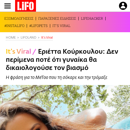
Παράκαμψη
προς
το
ΕΞΟΜΟΛΟΓΗΣΕΙΣ
ΠΑΡΑΞΕΝΕΣ ΕΙΔΗΣΕΙΣ
LIFEHACKER
κυρίως
#INSTALIFO
#LIFOPETS
IT'S VIRAL
περιεχόμενο
HOME
LIFOLAND
It's Viral
It's Viral
/
Εριέττα Κούρκουλου: Δεν
περίμενα ποτέ ότι γυναίκα θα
δικαιολογούσε τον βιασμό
Η φράση για το MeToo που τη σόκαρε και την τρόμαξε