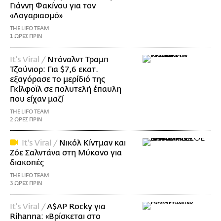
Γιάννη Φακίνου για τον
«Λογαριασμό»
THE LIFO TEAM
1 ΩΡΕΣ ΠΡΙΝ
It's Viral /
Ντόναλντ Τραμπ
Τζούνιορ: Για $7,6 εκατ.
εξαγόρασε το μερίδιό της
Γκίλφοϊλ σε πολυτελή έπαυλη
που είχαν μαζί
THE LIFO TEAM
2 ΩΡΕΣ ΠΡΙΝ
It's Viral /
Νικόλ Κίντμαν και
Ζόε Σαλντάνα στη Μύκονο για
διακοπές
THE LIFO TEAM
3 ΩΡΕΣ ΠΡΙΝ
It's Viral /
A$AP Rocky για
Rihanna: «Βρίσκεται στο