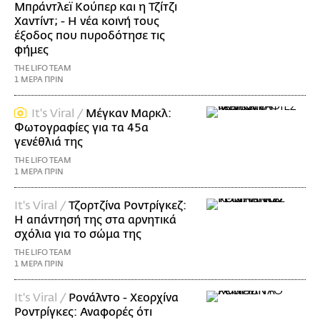
Μπράντλεϊ Κούπερ και η Τζίτζι
Χαντίντ; - Η νέα κοινή τους
έξοδος που πυροδότησε τις
φήμες
THE LIFO TEAM
1 ΜΕΡΑ ΠΡΙΝ
It's Viral /
Μέγκαν Μαρκλ:
Φωτογραφίες για τα 45α
γενέθλιά της
THE LIFO TEAM
1 ΜΕΡΑ ΠΡΙΝ
It's Viral /
Τζορτζίνα Ροντρίγκεζ:
Η απάντησή της στα αρνητικά
σχόλια για το σώμα της
THE LIFO TEAM
1 ΜΕΡΑ ΠΡΙΝ
It's Viral /
Ρονάλντο - Χεορχίνα
Ροντρίγκες: Αναφορές ότι