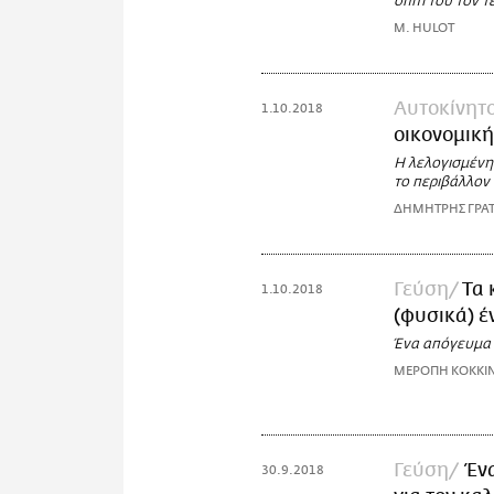
σπίτι του τον 
M. HULOT
Αυτοκίνητ
1.10.2018
οικονομικ
Η λελογισμένη
το περιβάλλον
ΔΗΜΗΤΡΗΣ ΓΡΑ
Γεύση
Τα 
1.10.2018
(φυσικά) έ
Ένα απόγευμα σ
ΜΕΡΟΠΗ ΚΟΚΚΙ
Γεύση
Έν
30.9.2018