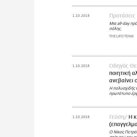
Προτάσεις
1.10.2018
Μια all-day π
πόλης.
THE LIFO TEAM
Οδηγός Θε
1.10.2018
ποιητική α
ανεβαίνει 
Η πολυσχιδής ν
πρωτότυπο έργο
Γεύση
Η κ
1.10.2018
(επαγγελμα
Ο Νίκος Πετρό