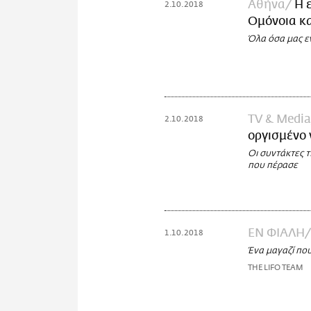
Αθήνα
Η 
2.10.2018
Ομόνοια κα
Όλα όσα μας ε
TV & Media
2.10.2018
οργισμένο 
Οι συντάκτες 
που πέρασε
ΕΝ ΦΙΑΛΗ
1.10.2018
Ένα μαγαζί που
THE LIFO TEAM