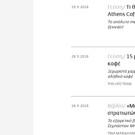
Γεύση
Τι 
29.9.2018
Athens Coff
Το απόλυτο mee
ξεκινάει!
Γεύση
15 
28.9.2018
καφέ
Ξεχωριστά χαρμ
αληθινό καφέ
THE LIFO TEAM
Βιβλίο
«Μέ
28.9.2018
στρατιωτών
To εξαιρετικό
Σεμπάστιαν Μπ
ΤΙΝΑ ΜΑΝΔΗΛΑ