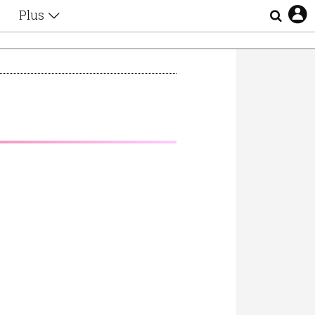
Plus
Θέματα
Συνεντεύξεις
Videos
τα
Αφιερώματα
Ζώδια
Εξομολογήσεις
Blogs
η
Οι Αθηναίοι
Απώλειες
Lgbtqi+
Επιλογές