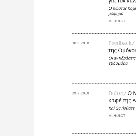
για τον κα
Ο Κώστας Κομν
ρόφημα
M. HULOT
Feedback
30.9.2018
της Ομόνο
Oι αντιδράσεις
εβδομάδα
Γεύση
Ο Ν
29.9.2018
καφέ της 
Καλώς ήρθατε 
M. HULOT