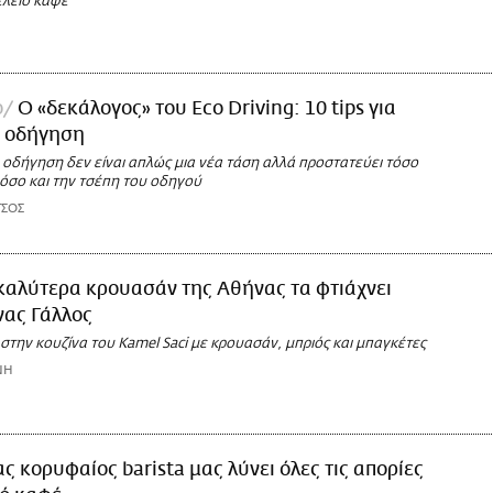
τέλειο καφέ
ο
Ο «δεκάλογος» του Eco Driving: 10 tips για
ή οδήγηση
 οδήγηση δεν είναι απλώς μια νέα τάση αλλά προστατεύει τόσο
 όσο και την τσέπη του οδηγού
ΤΣΟΣ
καλύτερα κρουασάν της Αθήνας τα φτιάχνει
νας Γάλλος
την κουζίνα του Kamel Saci με κρουασάν, μπριός και μπαγκέτες
ΝΗ
ας κορυφαίος barista μας λύνει όλες τις απορίες