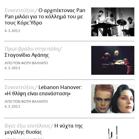
Συνεντεύξεις
Ο αρχιτέκτονας Pan
Pan μιλάει για το κόλλημά του με
τους Κόρε.Ύδρο
6.3.2013
Πρωί-βράδυ στην πόλη
Σταγονίδια Αγάπης
ΑΠΟ ΤΟΝ ΦΩΤΗ ΒΑΛΛΑΤΟ
6.3.2013
Συνεντεύξεις
Lebanon Hanover:
«Η θλίψη είναι επανάσταση»
ΑΠΟ ΤΟΝ ΦΩΤΗ ΒΑΛΛΑΤΟ
6.3.2013
Βγες έξω επιτέλους
Η νύχτα της
μεγάλης θυσίας