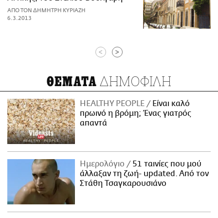
ΑΠΟ ΤΟΝ ΔΗΜΗΤΡΗ ΚΥΡΙΑΖΗ
6.3.2013
<
>
ΔΗΜΟΦΙΛΗ
ΘΕΜΑΤΑ
HEALTHY PEOPLE
Είναι καλό
πρωινό η βρόμη; Ένας γιατρός
απαντά
Ημερολόγιο
51 ταινίες που μού
άλλαξαν τη ζωή- updated. Aπό τον
Στάθη Τσαγκαρουσιάνο