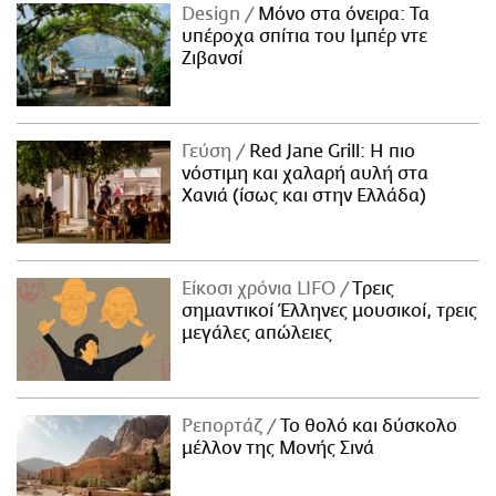
Design
Μόνο στα όνειρα: Τα
υπέροχα σπίτια του Ιμπέρ ντε
Ζιβανσί
Γεύση
Red Jane Grill: Η πιο
νόστιμη και χαλαρή αυλή στα
Χανιά (ίσως και στην Ελλάδα)
Είκοσι χρόνια LIFO
Tρεις
σημαντικοί Έλληνες μουσικοί, τρεις
μεγάλες απώλειες
Ρεπορτάζ
Το θολό και δύσκολο
μέλλον της Μονής Σινά