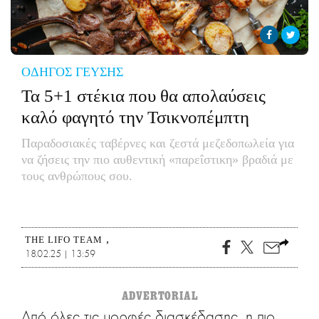
CITY GUIDE
ΑΜΠΑ
PRINT
ΟΔΗΓΟΣ ΓΕΥΣΗΣ
Τα 5+1 στέκια που θα απολαύσεις
καλό φαγητό την Τσικνοπέμπτη
Παραδοσιακές ταβέρνες και ζεστά μεζεδοπωλεία για
να ζήσεις την πιο αυθεντική «παρεΐστικη» βραδιά με
τους ανθρώπους σου.
THE LIFO TEAM
18.02.25 | 13:59
ADVERTORIAL
Από όλες τις μορφές διασκέδασης, η πιο