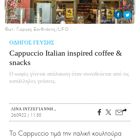
CITY GUIDE
ΑΜΠΑ
PRINT
Φωτ.: Γιώργος Ξανθινάκης/LIFO
ΟΔΗΓΟΣ ΓΕΥΣΗΣ
Cappuccio Italian inspired coffee &
snacks
Ο καφές γίνεται απόλαυση όταν συνοδεύεται από τις
κατάλληλες γεύσεις.
ΛΊΝΑ ΙΝΤΖΕΓΙΆΝΝΗ
26.09.22 | 11:50
Το Cappuccio τιμά την ιταλική κουλτούρα