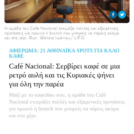
CITY GUIDE
ΑΜΠΑ
PRINT
H ομάδα του Café Nacional ετοιμάζει πολλές και εξαιρετικές
προτάσεις για πρωινό ή brunch που μπορείς να πάρεις ακόμα
και στο χέρι. Φωτ.: Θάλεια Ιωάννου/ LIFO
ΑΦΙΕΡΩΜΑ: 21 ΑΘΗΝΑΪΚΑ SPOTS ΓΙΑ ΚΑΛΟ
ΚΑΦΕ
Café Nacional: Σερβίρει καφέ σε μια
ρετρό αυλή και τις Κυριακές ψήνει
για όλη την παρέα
Μαζί με το καφεδάκι σου, η ομάδα του Café
Nacional ετοιμάζει πολλές και εξαιρετικές προτάσεις
για πρωινό ή brunch που μπορείς να πάρεις ακόμα
και στο χέρι.