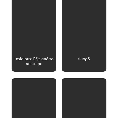
Insidious: Έξω από το
Φιόρδ
απώτερο