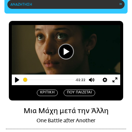
CITY GUIDE
ΑΜΠΑ
PRINT
Play
-02:22
Play
Mute
Settings
Enter
ΚΡΙΤΙΚΗ
ΠΟΥ ΠΑΙΖΕΤΑΙ
fullscr
Mια Μάχη μετά την Άλλη
One Battle after Another