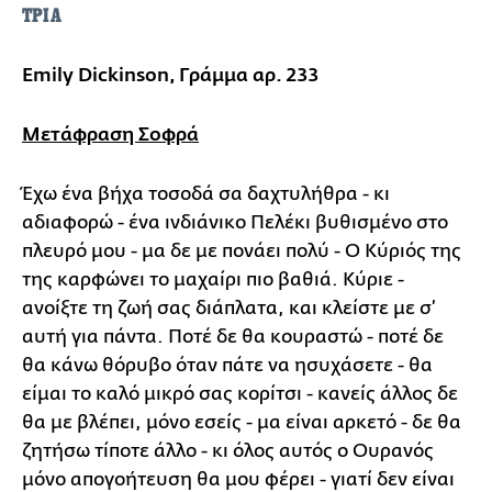
ΤΡΙΑ
Emily Dickinson, Γράμμα αρ. 233
Μετάφραση Σοφρά
Έχω ένα βήχα τοσοδά σα δαχτυλήθρα - κι
αδιαφορώ - ένα ινδιάνικο Πελέκι βυθισμένο στο
πλευρό μου - μα δε με πονάει πολύ - Ο Κύριός της
της καρφώνει το μαχαίρι πιο βαθιά. Κύριε -
ανοίξτε τη ζωή σας διάπλατα, και κλείστε με σ’
αυτή για πάντα. Ποτέ δε θα κουραστώ - ποτέ δε
θα κάνω θόρυβο όταν πάτε να ησυχάσετε - θα
είμαι το καλό μικρό σας κορίτσι - κανείς άλλος δε
θα με βλέπει, μόνο εσείς - μα είναι αρκετό - δε θα
ζητήσω τίποτε άλλο - κι όλος αυτός ο Ουρανός
μόνο απογοήτευση θα μου φέρει - γιατί δεν είναι