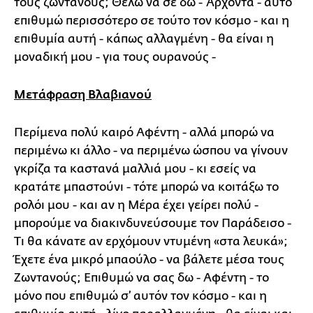
τους ζωντανούς; Θέλω να σε δω - Άρχοντα - αυτό
επιθυμώ περισσότερο σε τούτο τον κόσμο - και η
επιθυμία αυτή - κάπως αλλαγμένη - θα είναι η
μοναδική μου - για τους ουρανούς -
Μετάφραση Βλαβιανού
Περίμενα πολύ καιρό Αφέντη - αλλά μπορώ να
περιμένω κι άλλο - να περιμένω ώσπου να γίνουν
γκρίζα τα καστανά μαλλιά μου - κι εσείς να
κρατάτε μπαστούνι - τότε μπορώ να κοιτάξω το
ρολόι μου - και αν η Μέρα έχει γείρει πολύ -
μπορούμε να διακινδυνεύσουμε τον Παράδεισο -
Τι θα κάνατε αν ερχόμουν ντυμένη «στα λευκά»;
Έχετε ένα μικρό μπαούλο - να βάλετε μέσα τους
Ζωντανούς; Επιθυμώ να σας δω - Αφέντη - το
μόνο που επιθυμώ σ’ αυτόν τον κόσμο - και η