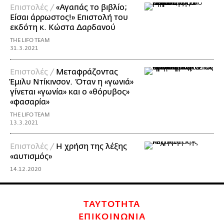
Επιστολές /
«Αγαπάς το βιβλίο;
Είσαι άρρωστος!» Επιστολή του
εκδότη κ. Κώστα Δαρδανού
THE LIFO TEAM
31.3.2021
Επιστολές /
Μεταφράζοντας
Έμιλυ Ντίκινσον. Όταν η «γωνιά»
γίνεται «γωνία» και ο «θόρυβος»
«φασαρία»
THE LIFO TEAM
13.3.2021
Επιστολές /
Η χρήση της λέξης
«αυτισμός»
14.12.2020
ΤΑΥΤΟΤΗΤΑ
ΕΠΙΚΟΙΝΩΝΙΑ