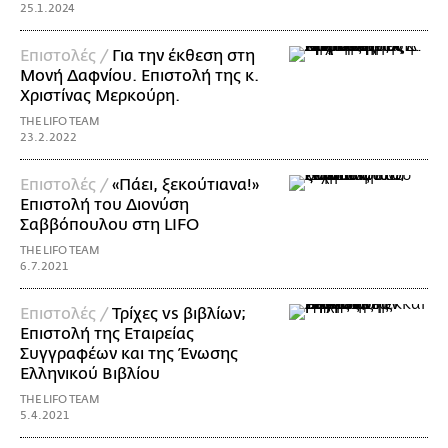
25.1.2024
Επιστολές /
Για την έκθεση στη
Μονή Δαφνίου. Επιστολή της κ.
Χριστίνας Μερκούρη.
THE LIFO TEAM
23.2.2022
Επιστολές /
«Πάει, ξεκούτιανα!»
Eπιστολή του Διονύση
Σαββόπουλου στη LIFO
THE LIFO TEAM
6.7.2021
Επιστολές /
Τρίχες vs βιβλίων;
Επιστολή της Εταιρείας
Συγγραφέων και της Ένωσης
Ελληνικού Βιβλίου
THE LIFO TEAM
5.4.2021