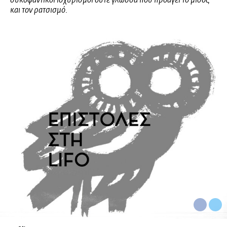
συκοφαντικοί ισχυρισμοί ούτε γλώσσα που προάγει το μίσος
και τον ρατσισμό.