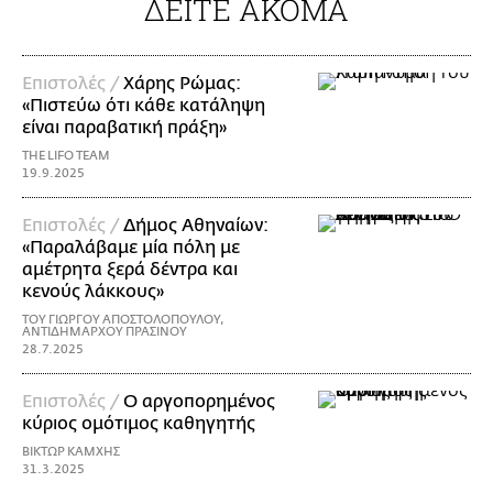
ΔΕΙΤΕ ΑΚΟΜΑ
Επιστολές /
Χάρης Ρώμας:
«Πιστεύω ότι κάθε κατάληψη
είναι παραβατική πράξη»
THE LIFO TEAM
19.9.2025
Επιστολές /
Δήμος Αθηναίων:
«Παραλάβαμε μία πόλη με
αμέτρητα ξερά δέντρα και
κενούς λάκκους»
ΤΟΥ ΓΙΩΡΓΟΥ ΑΠΟΣΤΟΛΟΠΟΥΛΟΥ,
ΑΝΤΙΔΗΜΑΡΧΟΥ ΠΡΑΣΙΝΟΥ
28.7.2025
Επιστολές /
Ο αργοπορημένος
κύριος ομότιμος καθηγητής
ΒΙΚΤΩΡ ΚΑΜΧΗΣ
31.3.2025