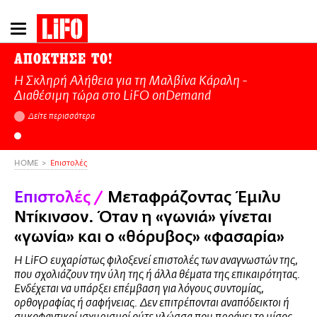
Παράκαμψη
προς
το
ΑΠΟΚΤΗΣΕ ΤΟ!
κυρίως
Η Σκληρή Αλήθεια για τη Μαλβίνα Κάραλη -
περιεχόμενο
Διαθέσιμη τώρα στo LiFO onDemand
Δείτε περισσότερα
HOME
Επιστολές
Επιστολές
/
Μεταφράζοντας Έμιλυ
Ντίκινσον. Όταν η «γωνιά» γίνεται
«γωνία» και ο «θόρυβος» «φασαρία»
Η LiFO ευχαρίστως φιλοξενεί επιστολές των αναγνωστών της,
που σχολιάζουν την ύλη της ή άλλα θέματα της επικαιρότητας.
Ενδέχεται να υπάρξει επέμβαση για λόγους συντομίας,
ορθογραφίας ή σαφήνειας. Δεν επιτρέπονται αναπόδεικτοι ή